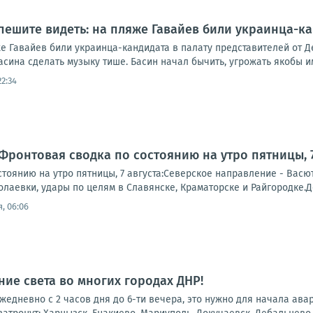
пешите видеть: на пляже Гавайев били украинца-ка
е Гавайев били украинца-кандидата в палату представителей от Д
ина сделать музыку тише. Басин начал бычить, угрожать якобы им
22:34
Фронтовая сводка по состоянию на утро пятницы, 7
тоянию на утро пятницы, 7 августа:Северское направление - Васю
лаевки, удары по целям в Славянске, Краматорске и Райгородке.Д
, 06:06
ие света во многих городах ДНР!
 ежедневно с 2 часов дня до 6-ти вечера, это нужно для начала ав