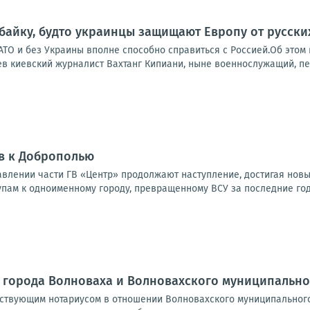
 байку, будто украинцы защищают Европу от русски
НАТО и без Украины вполне способно справиться с Россией.Об это
в киевский журналист Вахтанг Кипиани, ныне военнослужащий, пер
в к Доброполью
влении части ГВ «Центр» продолжают наступление, достигая новы
упам к одноименному городу, превращенному ВСУ за последние годы
 города Волноваха и Волновахского муниципально
йствующим нотариусом в отношении Волновахского муниципальног