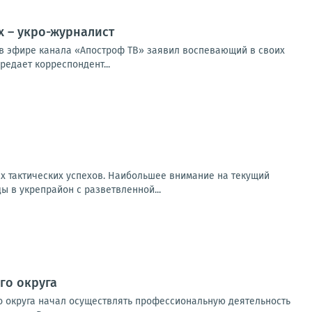
х – укро-журналист
м в эфире канала «Апостроф ТВ» заявил воспевающий в своих
едает корреспондент...
х тактических успехов. Наибольшее внимание на текущий
 в укрепрайон с разветвленной...
го округа
о округа начал осуществлять профессиональную деятельность