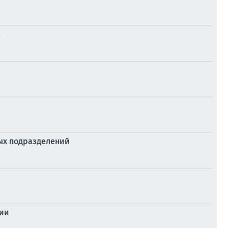
в
ных подразделений
ции