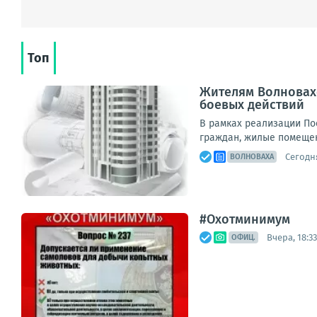
Топ
Жителям Волновах
боевых действий
В рамках реализации По
граждан, жилые помещен
Сегодня
ВОЛНОВАХА
#Охотминимум
Вчера, 18:33
ОФИЦ.