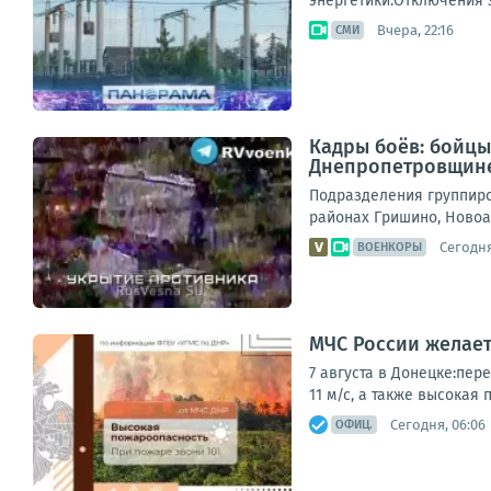
энергетики.Отключения з
Вчера, 22:16
СМИ
Кадры боёв: бойцы
Днепропетровщин
Подразделения группиро
районах Гришино, Новоа
Сегодня
ВОЕНКОРЫ
МЧС России желает
7 августа в Донецке:пер
11 м/с, а также высокая 
Сегодня, 06:06
ОФИЦ.