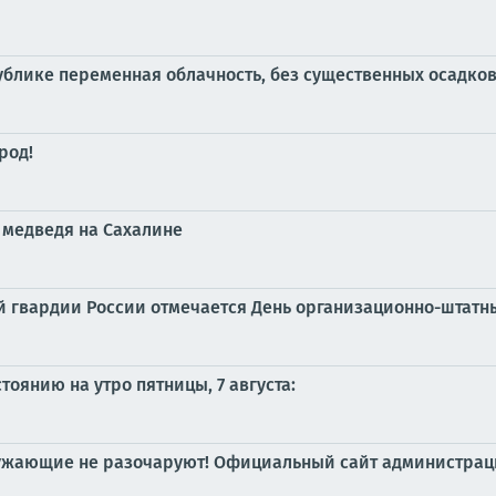
публике переменная облачность, без существенных осадко
род!
 медведя на Сахалине
ной гвардии России отмечается День организационно-штат
оянию на утро пятницы, 7 августа:
окружающие не разочаруют! Официальный сайт администра