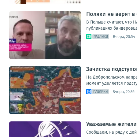
Поляки не верят в
В Польше считают, что 
публикациях бандеровце
Вчера, 20:54
ПАБЛИКИ
Зачистка подступо
На Добропольском напра
момент уделяется подст
Вчера, 20:36
ПАБЛИКИ
Уважаемые жители
Сообщаем, на ряду с де