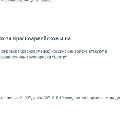
частично Донецк, а также...
оях за Красноармейском и на
окровск (Красноармейск).Российские войска атакуют в
азделениям группировки "Центр"...
ха: ночью 21-23°, днем 38°. В ДНР ожидаются порывы ветра до