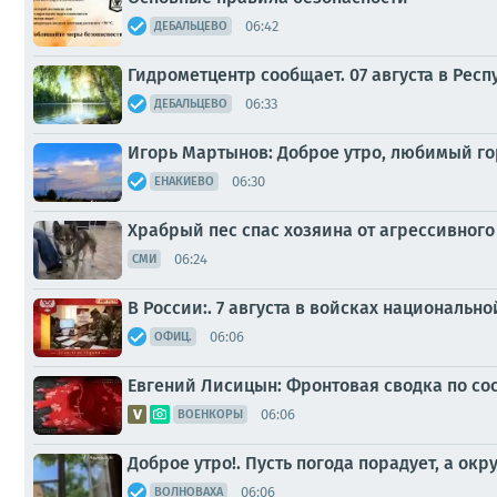
06:42
ДЕБАЛЬЦЕВО
Гидрометцентр сообщает. 07 августа в Рес
06:33
ДЕБАЛЬЦЕВО
Игорь Мартынов: Доброе утро, любимый го
06:30
ЕНАКИЕВО
Храбрый пес спас хозяина от агрессивного
06:24
СМИ
В России:. 7 августа в войсках националь
06:06
ОФИЦ.
Евгений Лисицын: Фронтовая сводка по сост
06:06
ВОЕНКОРЫ
Доброе утро!. Пусть погода порадует, а 
06:06
ВОЛНОВАХА