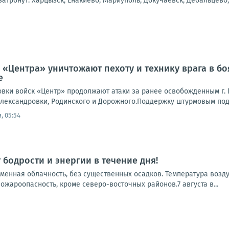
атронут: Харцызск, Енакиево, Мариуполь, Докучаевск, Дебальцево, 
 «Центра» уничтожают пехоту и технику врага в б
е
вки войск «Центр» продолжают атаки за ранее освобожденным г. П
лександровки, Родинского и Дорожного.Поддержку штурмовым подр
, 05:54
 бодрости и энергии в течение дня!
еменная облачность, без существенных осадков. Температура возду
пожароопасность, кроме северо-восточных районов.7 августа в...