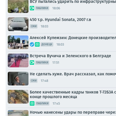
ВСУ пытались ударить по инфраструктурн
18:06
ПАБЛИКИ
450 т.p. Hyundai Sonata, 2007 г.в
18:03
СМИ
Алексей Кулемзин: Донецкие производите
18:03
ДОНЕЦК
Встреча Вучича и Зеленского в Белграде
17:51
ПАБЛИКИ
Не сделать хуже. Врач рассказал, как пом
17:48
СМИ
Более качественные кадры танков Т-72Б3А 
конце прошлого месяца
17:45
ПАБЛИКИ
Ночью нанесены удары по переправе через