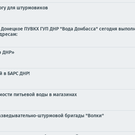
огу для штурмовиков
Донецкое ПУВКХ ГУП ДНР "Вода Донбасса" сегодня выполн
дресам:
р ДНР»
й в БАРС ДНР!
мости питьевой воды в магазинах
разведывательно-штурмовой бригады "Волки"