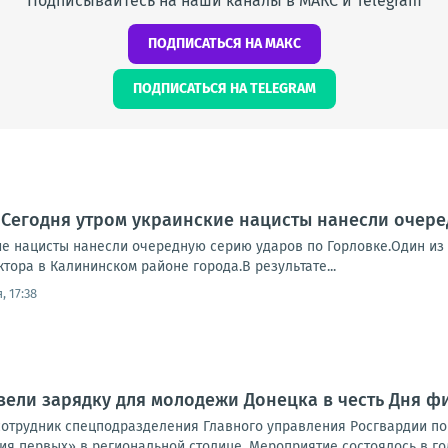
Подписывайтесь на наши каналы в МАКС и Telegram
ПОДПИСАТЬСЯ НА МАКС
ПОДПИСАТЬСЯ НА TELEGRAM
 Сегодня утром украинские нацисты нанесли очер
ие нацисты нанесли очередную серию ударов по Горловке.Один из 
тора в Калининском районе города.В результате...
, 17:38
ели зарядку для молодежи Донецка в честь Дня ф
сотрудник спецподразделения Главного управления Росгвардии п
я первых» в региональной столице. Мероприятие состоялось в год 