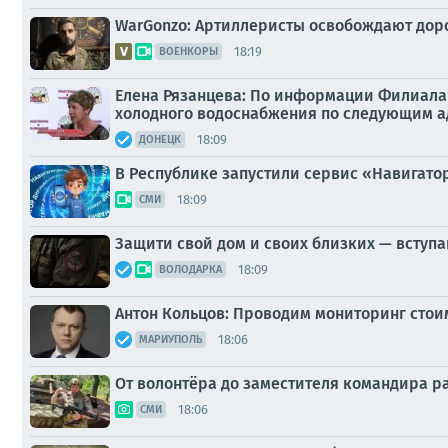
WarGonzo: Артиллеристы освобождают дор
18:19
ВОЕНКОРЫ
Елена Рязанцева: По информации Филиала 
холодного водоснабжения по следующим а
18:09
ДОНЕЦК
В Республике запустили сервис «Навигато
18:09
СМИ
Защити свой дом и своих близких — вступа
18:09
ВОЛОДАРКА
Антон Кольцов: Проводим мониторинг стои
18:06
МАРИУПОЛЬ
От волонтёра до заместителя командира 
18:06
СМИ