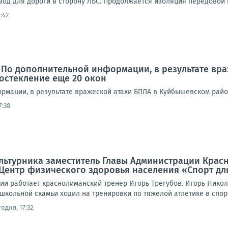
вод для дороги в сторону ЛБС. Продолжается изоляция передовой п
:42
 По дополнительной информации, в результате вр
остекление еще 20 окон
рмации, в результате вражеской атаки БПЛА в Куйбышевском райо
7:38
льтурника заместитель Главы Администрации Крас
Центр физического здоровья населения «Спорт для
ии работает краснолиманский тренер Игорь Трегубов. Игорь Нико
кольной скамьи ходил на тренировки по тяжелой атлетике в спорт
одня, 17:32