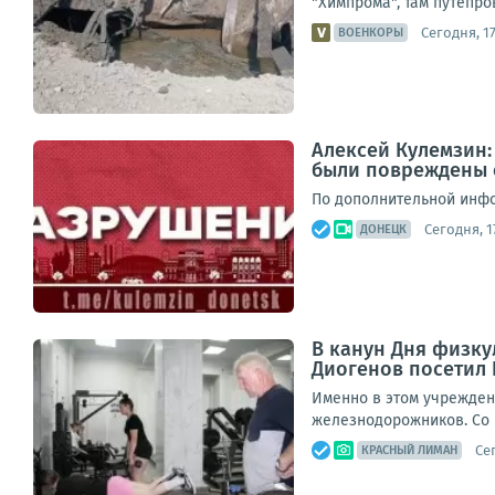
"Химпрома", там путепро
Сегодня, 17
ВОЕНКОРЫ
Алексей Кулемзин:
были повреждены 
По дополнительной инфо
Сегодня, 1
ДОНЕЦК
В канун Дня физку
Диогенов посетил 
Именно в этом учрежден
железнодорожников. Со ш
Сег
КРАСНЫЙ ЛИМАН