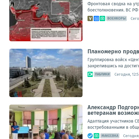
Фронтовая сводка на ут
боестолкновения. ВС РФ 
Сего
ВОЕНКОРЫ
Планомерно продв
Группировка войск «Цен
закрепившись на достиг
Сегодня, 12:5
ПАБЛИКИ
Александр Подгорн
ветеранам возможн
Адаптация участников С
востребованными в обще
Сегодня,
МАКЕЕВКА