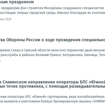
ным праздником
 преддверии Дня строителя Молодёжка поздравила специалистов 
настоящие творцы городской среды. Именно благодаря их золотым 
ня, 13:22
ва Обороны России о ходе проведения специально
ровки Север в Сумской области нанесено поражение двум механи
ранслужбы в районах Великий Прикол, Катериновка, Кияница, Толс
7
На Славянском направлении операторы БПС «Южной
вых точек противника, с помощью разведывательн
нии операторы БПС «Южной» группировки, ведя контрбатарейную 
ов выявили и уничтожили боевую бронированную машину «HMMWV»