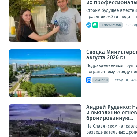
их профессиональ
Строим будущее вместеВ
праздником.Эти люди — 
Сегод
ТЕЛЬМАНОВО
Сводка Министерст
августа 2026 г.)
Подразделениями группи
пограничному отряду пог
Сегодня, 14:1
ПАБЛИКИ
Андрей Руденко: 
и выявление огне
бронированную...
На Славянском направле
разведывательных дрон