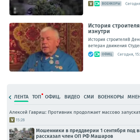
Сегодня
ВОЕНКОРЫ
История строителя
изнутри
История строителяВ День
ветеран движения Студе
Сегодня, 15
ОФИЦ.
ЛЕНТА
ТОП
ОФИЦ.
ВИДЕО
СМИ
ВОЕНКОРЫ
МНЕ
Алексей Гавриш: Противник продолжает массово запуска
15:28
Мошенники в преддверии 1 сентября под в
рассказал член ОП РФ Машаров