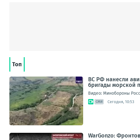
Топ
ВС РФ нанесли ав
бригады морской п
Видео: Минобороны Рос
Сегодня, 10:53
СМИ
WarGonzo: Фронтова