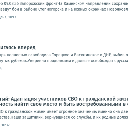
ро 09.08.26 Запорожский фронтНа Каменском направлении сохраня
ведут бои в районе Степногорска и на южных окраинах Новояковле
дня, 10:13
игаясь вперед
тр» полностью освободила Торецкое и Васютинское в ДНР, выбив о
нутых рубежах.Уверенно продолжаем и дальше освобождать русски
4
ый: Адаптация участников СВО к гражданской жиз
ость найти свое место и быть востребованными в
ВО к гражданской жизни имеет огромное значение: именно она даё
стве.Наши защитники, вернувшиеся со службы, и их родные должны
 10:32