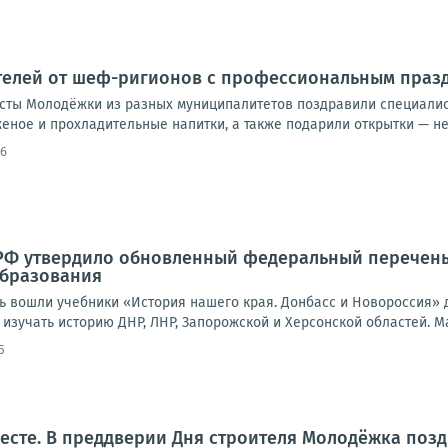
телей от шеф-ригионов с профессиональным праз
исты Молодёжки из разных муниципалитетов поздравили специалист
еное и прохладительные напитки, а также подарили открытки — не
36
Ф утвердило обновленный федеральный перечень 
образования
вошли учебники «История нашего края. Донбасс и Новороссия» для
т изучать историю ДНР, ЛНР, Запорожской и Херсонской областей. Ма
5
есте. В преддверии Дня строителя Молодёжка позд