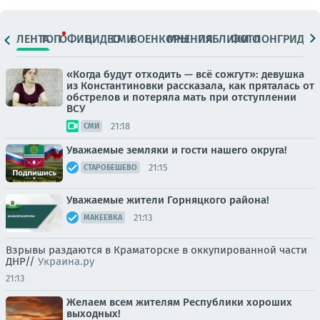
ЛЕНТА
ТОП
ОФИЦ.
ВИДЕО
СМИ
ВОЕНКОРЫ
МНЕНИЯ
ПАБЛИКИ
ФОТО
ЛОНГРИДЫ
«Когда будут отходить — всё сожгут»: девушка
из Константиновки рассказала, как пряталась от
обстрелов и потеряла мать при отступлении
ВСУ
21:18
СМИ
Уважаемые земляки и гости нашего округа!
21:15
СТАРОБЕШЕВО
Уважаемые жители Горняцкого района!
21:13
МАКЕЕВКА
Взрывы раздаются в Краматорске в оккупированной части
ДНР//
Украина.ру
21:13
Желаем всем жителям Республики хороших
выходных!