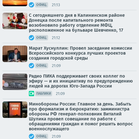
21:13
ОФИЦ.
С сегодняшнего дня в Калининском районе
Донецка после капитального ремонта
возобновило работу отделение МФЦ,
расположенное на бульваре Шевченко, 17
21:12
ОФИЦ.
Марат Хуснуллин: Провел заседание комиссии
Всероссийского конкурса лучших проектов
создания городской среды
21:09
ОФИЦ.
Радио ПИКА поддерживает своих коллег по
эфиру — и их инициативу по предупреждению
людей на дорогах Юго-Запада России
21:09
ПАБЛИКИ
Минобороны России: Главное за день. Забыть
про формализм и бюрократию: замминистра
обороны РФ генерал-полковник Виталий
Шулика провел совещание по работе с
обращениями граждан и помог решить вопрос
военнослужащего
21:09
ОФИЦ.