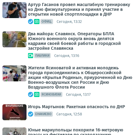
Артур Гасанов провел масштабную тренировку
ко Дню физкультурника и принял участие в
открытии новой спортплощадки в ДНР
Сегодня, 13:32
ОФИЦ.
Два майора: Славянск. Операторы БПЛА
Южного военного округа вновь делятся
кадрами своей боевой работы в городской
застройке Славянска
Сегодня, 13:16
ПАБЛИКИ
Жители Ясиноватой и активная молодежь
города присоединились к Общероссийской
акции «Крылья Родины», приуроченной ко Дню
Военно-воздушных сил России и Дню
Воздушного Флота России
Сегодня, 13:17
ЯСИНОВАТАЯ
Игорь Мартынов: Ракетная опасность по ДНР
Сегодня, 12:58
ЕНАКИЕВО
Юные мариупольцы покорили 16-метровую
трассу на фестивале по скалолазанию