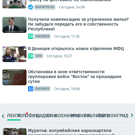
Сегодня, 14:06
МАРИУПОЛЬ
Получили компенсацию за утраченное жилье?
Не забудьте передать его в собственность
Республики!
Сегодня, 11:36
ПАБЛИКИ
В Донецке открылось новое отделение МФЦ
Сегодня, 10:27
СМИ
Обстановка в зоне ответственности
группировки войск "Восток" за прошедшие
сутки
Сегодня, 10:06
ПАБЛИКИ
ЛЕНТА
ТОП
ОФИЦ.
ВИДЕО
СМИ
ВОЕНКОРЫ
МНЕНИЯ
ПАБЛИКИ
ФОТО
ЛОНГРИДЫ
Муратов: колумбийские наркокартели