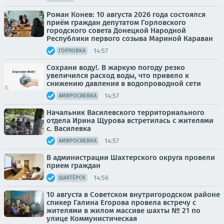
Роман Конев: 10 августа 2026 года состоялся
приём граждан депутатом Горловского
городского совета Донецкой Народной
Республики первого созыва Мариной Караван
14:57
ГОРЛОВКА
Сохрани воду!. В жаркую погоду резко
увеличился расход воды, что привело к
снижению давления в водопроводной сети
14:57
АМВРОСИЕВКА
Начальник Василевского территориального
отдела Ирина Щурова встретилась с жителями
с. Василевка
14:57
АМВРОСИЕВКА
В администрации Шахтерского округа провели
прием граждан
14:56
ШАХТЁРСК
10 августа в Советском внутригородском районе
спикер Галина Егорова провела встречу с
жителями в жилом массиве шахты № 21 по
улице Коммунистическая