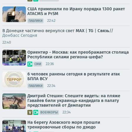
США применили по Ирану порядка 1300 ракет
ATACMS и PrSM
22:42
ПАБЛИКИ
В Донецке частично вернулся свет
MAX
|
TG
|
Связь
//
Донбасс Сегодня
22:40
Ориентир - Москва: как преображается столица
Республики силами региона-шефа?
22:36
СМИ
6 человек ранены сегодня в результате атак
БПЛА ВСУ
22:34
ПАБЛИКИ
Дмитрий Стешин: Спешите видеть: на пляже
Гавайев били украинца-кандидата в палату
представителей от Демпартии
22:34
ВОЕНКОРЫ
На берегу Азовского моря прошли
тренировочные сборы по дзюдо