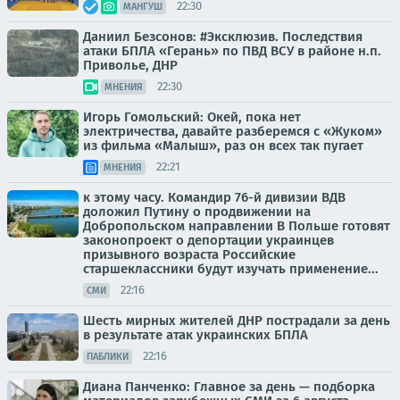
22:30
МАНГУШ
Даниил Безсонов: #Эксклюзив. Последствия
атаки БПЛА «Герань» по ПВД ВСУ в районе н.п.
Приволье, ДНР
22:30
МНЕНИЯ
Игорь Гомольский: Окей, пока нет
электричества, давайте разберемся с «Жуком»
из фильма «Малыш», раз он всех так пугает
22:21
МНЕНИЯ
к этому часу. Командир 76-й дивизии ВДВ
доложил Путину о продвижении на
Добропольском направлении В Польше готовят
законопроект о депортации украинцев
призывного возраста Российские
старшеклассники будут изучать применение...
22:16
СМИ
Шесть мирных жителей ДНР пострадали за день
в результате атак украинских БПЛА
22:16
ПАБЛИКИ
Диана Панченко: Главное за день — подборка