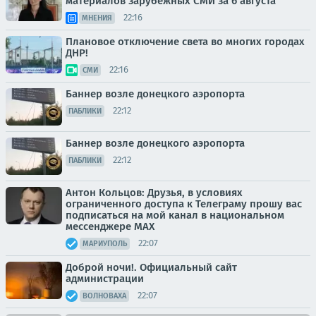
материалов зарубежных СМИ за 6 августа
22:16
МНЕНИЯ
Плановое отключение света во многих городах
ДНР!
22:16
СМИ
Баннер возле донецкого аэропорта
22:12
ПАБЛИКИ
Баннер возле донецкого аэропорта
22:12
ПАБЛИКИ
Антон Кольцов: Друзья, в условиях
ограниченного доступа к Телеграму прошу вас
подписаться на мой канал в национальном
мессенджере МАХ
22:07
МАРИУПОЛЬ
Доброй ночи!. Официальный сайт
администрации
22:07
ВОЛНОВАХА