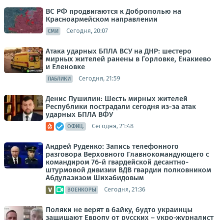
ВС РФ продвигаются к Доброполью на
Красноармейском направлении
Сегодня, 20:07
СМИ
Атака ударных БПЛА ВСУ на ДНР: шестеро
мирных жителей ранены в Горловке, Енакиево
и Еленовке
Сегодня, 21:59
ПАБЛИКИ
Денис Пушилин: Шесть мирных жителей
Республики пострадали сегодня из-за атак
ударных БПЛА ВФУ
Сегодня, 21:48
ОФИЦ.
Андрей Руденко: Запись телефонного
разговора Верховного Главнокомандующего с
командиром 76-й гвардейской десантно-
штурмовой дивизии ВДВ гвардии полковником
Абдулазизом Шихабидовым
Сегодня, 21:36
ВОЕНКОРЫ
Поляки не верят в байку, будто украинцы
защищают Европу от русских – укро-журналист