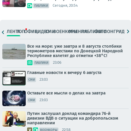
Сегодня, 20:54
ПАБЛИКИ
ЛЕНТА
ТОП
ОФИЦ.
ВИДЕО
СМИ
ВОЕНКОРЫ
МНЕНИЯ
ПАБЛИКИ
ФОТО
ЛОНГРИДЫ
Все на море: уже завтра и 8 августа столбики
термометров местами по Донецкой Народной
Республике взлетят до отметки +38°C!
23:06
ПАБЛИКИ
Главные новости к вечеру 6 августа
23:03
СМИ
Оставьте все мысли о делах на завтра
23:03
СМИ
Путин заслушал доклад командира 76-й
дивизии ВДВ о ситуации на добропольском
направлении
22:58
ВОЕНКОРЫ