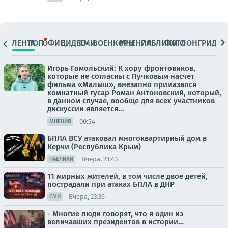
ЛЕНТА
ТОП
ОФИЦ.
ВИДЕО
СМИ
ВОЕНКОРЫ
МНЕНИЯ
ПАБЛИКИ
ФОТО
ЛОНГРИДЫ
Игорь Гомольский: К хору фронтовиков,
которые не согласны с Пучковым насчет
фильма «Малыш», внезапно примазался
комнатный гусар Роман Антоновский, который,
в данном случае, вообще для всех участников
дискуссии является...
00:54
МНЕНИЯ
БПЛА ВСУ атаковал многоквартирный дом в
Керчи (Республика Крым)
Вчера, 23:43
ПАБЛИКИ
11 мирных жителей, в том числе двое детей,
пострадали при атаках БПЛА в ДНР
Вчера, 23:36
СМИ
- Многие люди говорят, что я один из
величавших президентов в истории…