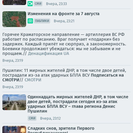
Вчера, 23:33
СМИ
Изменения на фронте за 7 августа
Вчера, 23:21
ПАБЛИКИ
Горячее Краматорское направление — артиллерия ВС РФ
работает по расписанию. Враг получает «подарки» без
задержек. Каждый прилёт не сюрприз, а закономерность.
Боевики продолжают убеждаться: мы не забываем и не
прощаем.//
Денацификация UA
Вчера, 23:19
Пушилин: 11 мирных жителей ДНР, в том числе двое детей,
пострадали из-за атак ударных БПЛА ВСУ
Подписаться на
СМОТРИ
//
СМОТРИ
Вчера, 23:19
Одиннадцать мирных жителей ДНР, в том числе
двое детей, пострадали сегодня из-за атак
ударных БПЛА ВСУ – глава региона Денис
Пушилин
Вчера, 23:12
СМИ
Сладких снов, зрители Первого