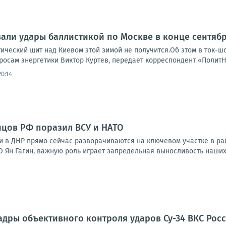
али удары баллистикой по Москве в конце сентяб
тический щит над Киевом этой зимой не получится.Об этом в ток-
росам энергетики Виктор Куртев, передает корреспондент «ПолитН
0:14
цов РФ поразил ВСУ и НАТО
 в ДНР прямо сейчас разворачиваются на ключевом участке в рай
 Ян Гагин, важную роль играет запредельная выносливость наших 
адры объективного контроля ударов Су-34 ВКС Рос