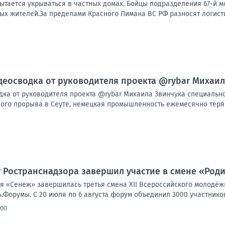
тается укрываться в частных домах. Бойцы подразделения 67-й мо
х жителей.За пределами Красного Лимана ВС РФ разносят логистик
видеосводка от руководителя проекта @rybar Михаи
одка от руководителя проекта @rybar Михаила Звинчука специальн
го прорыва в Сеуте, немецкая промышленность ежемесячно теряет 
 Ространснадзора завершил участие в смене «Род
я «Сенеж» завершилась третья смена XII Всероссийского молодё
орумы. С 20 июля по 6 августа форум объединил 3000 участников и
:00