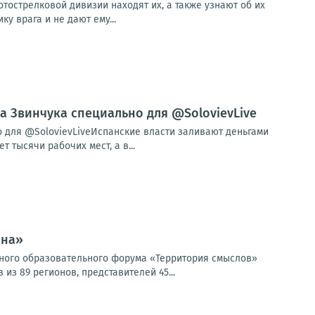
тострелковой дивизии находят их, а также узнают об их
у врага и не дают ему...
ла Звинчука специально для @SolovievLive
о для @SolovievLiveИспанские власти заливают деньгами
тысячи рабочих мест, а в...
ина»
жного образовательного форума «Территория смыслов»
з 89 регионов, представителей 45...