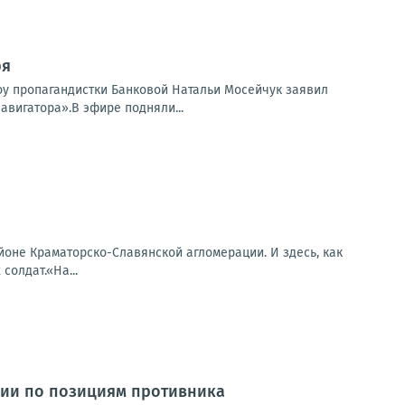
ря
шоу пропагандистки Банковой Натальи Мосейчук заявил
авигатора».В эфире подняли...
оне Краматорско-Славянской агломерации. И здесь, как
солдат.«На...
сии по позициям противника