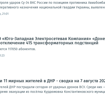
троля ударов Су-34 ВКС России по позициям противника Авиабомб
 оперативного назначения национальной гвардии Украины, выявлен
, 21:01
 «Юго-Западная Электросетевая Компания» «Донец
 отключение 415 трансформаторных подстанций
ются 117050 абонентов.
1:23
и 11 мирных жителей в ДНР - сводка на 7 августа 20
елей ДНР пострадали сегодня от ударных дронов ВСУ. Среди них —
ремя эвакуации из посёлка Курдюмовка Константиновского муницип