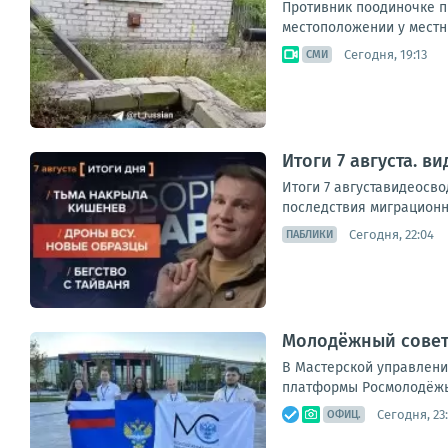
Противник поодиночке пы
местоположении у местны
Сегодня, 19:13
СМИ
Итоги 7 августа. 
Итоги 7 августавидеосв
последствия миграционно
Сегодня, 22:04
ПАБЛИКИ
Молодёжный совет
В Мастерской управлени
платформы Росмолодёжь.Ф
Сегодня, 23
ОФИЦ.