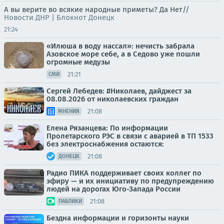
А вы верите во всякие народные приметы? Да Нет//
Новости ДНР | Блокнот Донецк
21:24
«Илюша в воду нассал»: нечисть забрала
Азовское море себе, а в Седово уже пошли
огромные медузы
21:21
СМИ
Сергей Лебедев: #Николаев, дайджест за
08.08.2026 от николаевских граждан
21:08
МНЕНИЯ
Елена Рязанцева: По информации
Пролетарского РЭС в связи с аварией в ТП 1533
без электроснабжения остаются:
21:08
ДОНЕЦК
Радио ПИКА поддерживает своих коллег по
эфиру — и их инициативу по предупреждению
людей на дорогах Юго-Запада России
21:08
ПАБЛИКИ
Бездна информации и горизонты науки