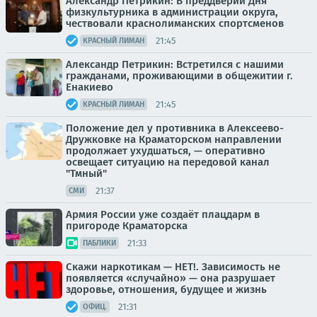
Александр Петрикин: В преддверии Дня
физкультурника в администрации округа,
чествовали краснолиманских спортсменов
21:45
КРАСНЫЙ ЛИМАН
Александр Петрикин: Встретился с нашими
гражданами, проживающими в общежитии г.
Енакиево
21:45
КРАСНЫЙ ЛИМАН
Положение дел у противника в Алексеево-
Дружковке на Краматорском направлении
продолжает ухудшаться, — оперативно
освещает ситуацию на передовой канал
"Тмный"
21:37
СМИ
Армия России уже создаёт плацдарм в
пригороде Краматорска
21:33
ПАБЛИКИ
Скажи наркотикам — НЕТ!. Зависимость не
появляется «случайно» — она разрушает
здоровье, отношения, будущее и жизнь
21:31
ОФИЦ.