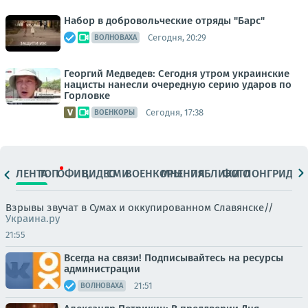
Набор в добровольческие отряды "Барс"
Сегодня, 20:29
ВОЛНОВАХА
Георгий Медведев: Сегодня утром украинские
нацисты нанесли очередную серию ударов по
Горловке
Сегодня, 17:38
ВОЕНКОРЫ
ЛЕНТА
ТОП
ОФИЦ.
ВИДЕО
СМИ
ВОЕНКОРЫ
МНЕНИЯ
ПАБЛИКИ
ФОТО
ЛОНГРИДЫ
Взрывы звучат в Сумах и оккупированном Славянске//
Украина.ру
21:55
Всегда на связи! Подписывайтесь на ресурсы
администрации
21:51
ВОЛНОВАХА