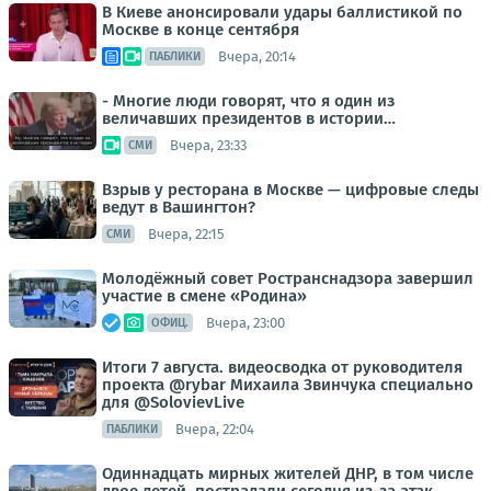
В Киеве анонсировали удары баллистикой по
Москве в конце сентября
Вчера, 20:14
ПАБЛИКИ
- Многие люди говорят, что я один из
величавших президентов в истории…
Вчера, 23:33
СМИ
Взрыв у ресторана в Москве — цифровые следы
ведут в Вашингтон?
Вчера, 22:15
СМИ
Молодёжный совет Ространснадзора завершил
участие в смене «Родина»
Вчера, 23:00
ОФИЦ.
Итоги 7 августа. видеосводка от руководителя
проекта @rybar Михаила Звинчука специально
для @SolovievLive
Вчера, 22:04
ПАБЛИКИ
Одиннадцать мирных жителей ДНР, в том числе