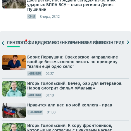
двое детей, пострадали сегодня из-за атак
ударных БПЛА ВСУ – глава региона Денис
Пушилин
Вчера, 23:12
СМИ
ЛЕНТА
ТОП
ОФИЦ.
ВИДЕО
СМИ
ВОЕНКОРЫ
МНЕНИЯ
ПАБЛИКИ
ФОТО
ЛОНГРИДЫ
Борис Первушин: Ореховское направление
вообще бессмысленно читать по принципу
"взяли ещё одно село"
02:27
МНЕНИЯ
Игорь Гомольский: Вечер, бар для ветеранов.
Народ смотрит фильм «Малыш»
01:18
МНЕНИЯ
Нравится или нет, но мой коллега - прав
01:00
ПАБЛИКИ
Игорь Гомольский: К хору фронтовиков,
которые не согласны с Пучковым насчет