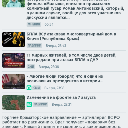
фильма «Малыш», внезапно примазался
комнатный гусар Роман Антоновский, который,
в данном случае, вообще для всех участников
дискуссии является...
00:54
МНЕНИЯ
БПЛА ВСУ атаковал многоквартирный дом в
Керчи (Республика Крым)
Вчера, 23:43
ПАБЛИКИ
11 мирных жителей, в том числе двое детей,
пострадали при атаках БПЛА в ДНР
Вчера, 23:36
СМИ
- Многие люди говорят, что я один из
величавших президентов в истории…
Вчера, 23:33
СМИ
Изменения на фронте за 7 августа
Вчера, 23:21
ПАБЛИКИ
Горячее Краматорское направление — артиллерия ВС РФ
работает по расписанию. Враг получает «подарки» без
задержек. Каждый прилёт не сюрприз, а закономерность.