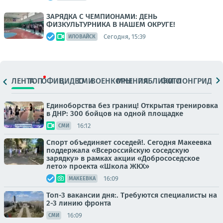
ЗАРЯДКА С ЧЕМПИОНАМИ: ДЕНЬ
ФИЗКУЛЬТУРНИКА В НАШЕМ ОКРУГЕ!
Сегодня, 15:39
ИЛОВАЙСК
ЛЕНТА
ТОП
ОФИЦ.
ВИДЕО
СМИ
ВОЕНКОРЫ
МНЕНИЯ
ПАБЛИКИ
ФОТО
ЛОНГРИДЫ
Единоборства без границ! Открытая тренировка
в ДНР: 300 бойцов на одной площадке
16:12
СМИ
Спорт объединяет соседей!. Сегодня Макеевка
поддержала «Всероссийскую соседскую
зарядку» в рамках акции «Добрососедское
лето» проекта «Школа ЖКХ»
16:09
МАКЕЕВКА
Топ-3 вакансии дня:. Требуются специалисты на
2-3 линию фронта
16:09
СМИ