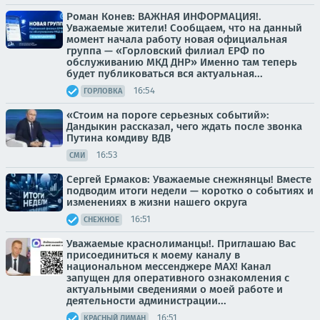
Роман Конев: ВАЖНАЯ ИНФОРМАЦИЯ!.
Уважаемые жители! Сообщаем, что на данный
момент начала работу новая официальная
группа — «Горловский филиал ЕРФ по
обслуживанию МКД ДНР» Именно там теперь
будет публиковаться вся актуальная...
16:54
ГОРЛОВКА
«Стоим на пороге серьезных событий»:
Дандыкин рассказал, чего ждать после звонка
Путина комдиву ВДВ
16:53
СМИ
Сергей Ермаков: Уважаемые снежнянцы! Вместе
подводим итоги недели — коротко о событиях и
изменениях в жизни нашего округа
16:51
СНЕЖНОЕ
Уважаемые краснолиманцы!. Приглашаю Вас
присоединиться к моему каналу в
национальном мессенджере MAX! Канал
запущен для оперативного ознакомления с
актуальными сведениями о моей работе и
деятельности администрации...
16:51
КРАСНЫЙ ЛИМАН