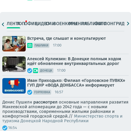
ЛЕНТА
ТОП
ОФИЦ.
ВИДЕО
СМИ
ВОЕНКОРЫ
МНЕНИЯ
ПАБЛИКИ
ФОТО
ЛОНГРИДЫ
Встреча, где слышат и консультируют
17:00
ПАБЛИКИ
Алексей Кулемзин: В Донецке полным ходом
идёт обновление внутриквартальных дорог
17:00
ДОНЕЦК
Иван Приходько: Филиал «Горловское ПУВКХ»
ГУП ДНР «ВОДА ДОНБАССА» информирует
16:57
ГОРЛОВКА
Денис Пушилн
рассмотрел
основные направления развития
Макеевской агломерации до 2042 года — с новыми
производствами, современными жилыми районами и
комфортной городской средой.//
Министерство спорта и
туризма Донецкой Народной Республики
16:54