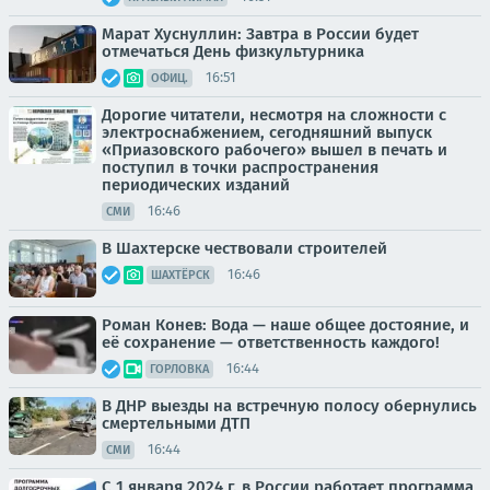
Марат Хуснуллин: Завтра в России будет
отмечаться День физкультурника
16:51
ОФИЦ.
Дорогие читатели, несмотря на сложности с
электроснабжением, сегодняшний выпуск
«Приазовского рабочего» вышел в печать и
поступил в точки распространения
периодических изданий
16:46
СМИ
В Шахтерске чествовали строителей
16:46
ШАХТЁРСК
Роман Конев: Вода — наше общее достояние, и
её сохранение — ответственность каждого!
16:44
ГОРЛОВКА
В ДНР выезды на встречную полосу обернулись
смертельными ДТП
16:44
СМИ
С 1 января 2024 г. в России работает программа