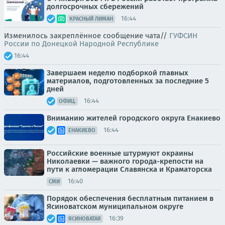
долгосрочных сбережений
16:44
КРАСНЫЙ ЛИМАН
Изменилось закреплённое сообщение чата//
ГУФСИН
России по Донецкой Народной Республике
16:44
Завершаем неделю подборкой главных
материалов, подготовленных за последние 5
дней
16:44
ОФИЦ.
Вниманию жителей городского округа Енакиево
16:44
ЕНАКИЕВО
Российские военные штурмуют окраины
Николаевки — важного города-крепости на
пути к агломерации Славянска и Краматорска
16:40
СМИ
Порядок обеспечения бесплатным питанием в
Ясиноватском муниципальном округе
16:39
ЯСИНОВАТАЯ