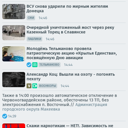
ВСУ снова ударили по мирным жителям
Донецка
14:46
СМИ
Очередной уничтоженный мост через реку
Казенный Торец в Славянске
14:46
ПАБЛИКИ
Молодёжь Тельманово провела
патриотическую акцию «Крылья Единства»,
посвящённую Дню авиации
14:44
ТЕЛЬМАНОВО
Александр Коц: Вышли на охоту - погонять
пехоту
14:44
ВОЕНКОРЫ
Также в 14:00 произошло автоматическое отключение в
Червоногвардейском районе, обесточены 13 ТП, без
электроснабжения п. Восточный.//
Администрация
городского округа Макеевка
14:39
Скажи наркотикам — НЕТ!. Зависимость не