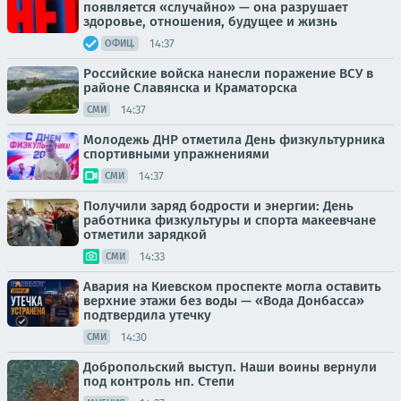
появляется «случайно» — она разрушает
здоровье, отношения, будущее и жизнь
14:37
ОФИЦ.
Российские войска нанесли поражение ВСУ в
районе Славянска и Краматорска
14:37
СМИ
Молодежь ДНР отметила День физкультурника
спортивными упражнениями
14:37
СМИ
Получили заряд бодрости и энергии: День
работника физкультуры и спорта макеевчане
отметили зарядкой
14:33
СМИ
Авария на Киевском проспекте могла оставить
верхние этажи без воды — «Вода Донбасса»
подтвердила утечку
14:30
СМИ
Добропольский выступ. Наши воины вернули
под контроль нп. Степи