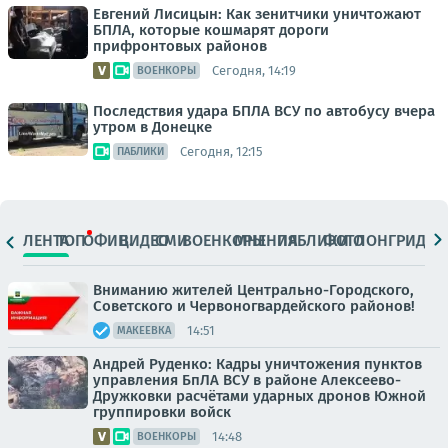
Евгений Лисицын: Как зенитчики уничтожают
БПЛА, которые кошмарят дороги
прифронтовых районов
Сегодня, 14:19
ВОЕНКОРЫ
Последствия удара БПЛА ВСУ по автобусу вчера
утром в Донецке
Сегодня, 12:15
ПАБЛИКИ
ЛЕНТА
ТОП
ОФИЦ.
ВИДЕО
СМИ
ВОЕНКОРЫ
МНЕНИЯ
ПАБЛИКИ
ФОТО
ЛОНГРИДЫ
Вниманию жителей Центрально-Городского,
Советского и Червоногвардейского районов!
14:51
МАКЕЕВКА
Андрей Руденко: Кадры уничтожения пунктов
управления БпЛА ВСУ в районе Алексеево-
Дружковки расчётами ударных дронов Южной
группировки войск
14:48
ВОЕНКОРЫ