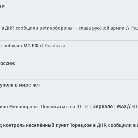
НР!
 в ДНР, сообщили в Минобороны -- слава русской армии!//
Ра
, сообщает МО РФ.//
Readovka
оссии:
уполя в мире нет
ТГ
Зеркало
MAX//
RT
ило Минобороны. Подписаться на RT:
|
|
д контроль населённый пункт Торецкое в ДНР, сообщили 