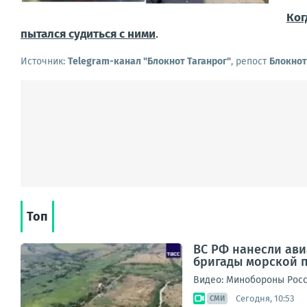
Ког
пытался судиться с ними
.
Источник:
Telegram-канал "Блокнот Таганрог"
, репост
Блокнот
Топ
ВС РФ нанесли ав
бригады морской п
Видео: Минобороны Рос
Сегодня, 10:53
СМИ