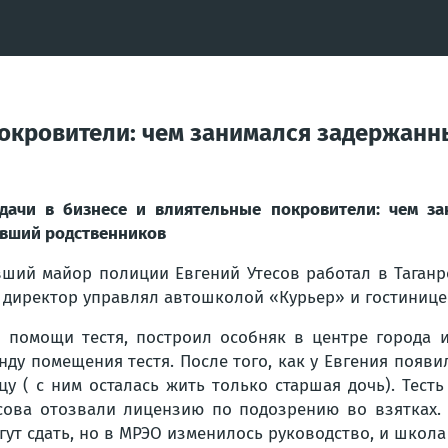
покровители: чем занимался задержанн
дачи в бизнесе и влиятельные покровители: чем за
вший родственников
ший майор полиции Евгений Утесов работал в Таганро
 директор управлял автошколой «Курьер» и гостинице
 помощи тестя, построил особняк в центре города 
нду помещения тестя. После того, как у Евгения появ
цу ( с ним осталась жить только старшая дочь). Тес
сова отозвали лицензию по подозрению во взятках.
гут сдать, но в МРЭО изменилось руководство, и школа 