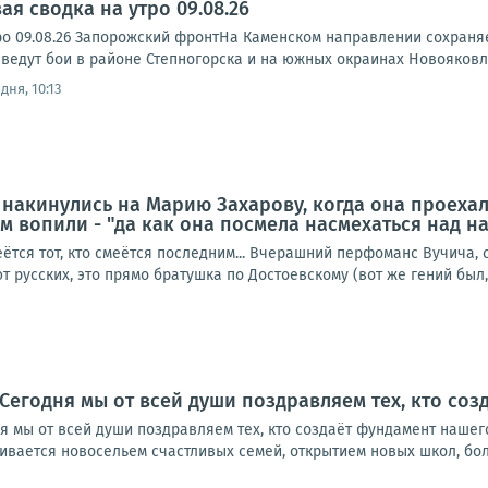
я сводка на утро 09.08.26
ро 09.08.26 Запорожский фронтНа Каменском направлении сохраня
ведут бои в районе Степногорска и на южных окраинах Новояковле
дня, 10:13
е накинулись на Марию Захарову, когда она проеха
м вопили - "да как она посмела насмехаться над 
еётся тот, кто смеётся последним... Вчерашний перфоманс Вучича,
 русских, это прямо братушка по Достоевскому (вот же гений был, 
. Сегодня мы от всей души поздравляем тех, кто со
ня мы от всей души поздравляем тех, кто создаёт фундамент нашег
чивается новосельем счастливых семей, открытием новых школ, боль