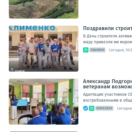
Поздравили строи
В День строителя актив
жару привезли им морож
Сегодня, 10:
ПАБЛИКИ
Александр Подгорн
ветеранам возможн
Адаптация участников С
востребованными в обще
Сегодня,
МАКЕЕВКА