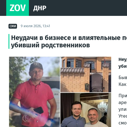
ZOV
ДНР
9 июля 2026, 13:41
СМИ
Неудачи в бизнесе и влиятельные 
убивший родственников
Неу
уби
Быв
Как
При
аре
ули
Уте
смо