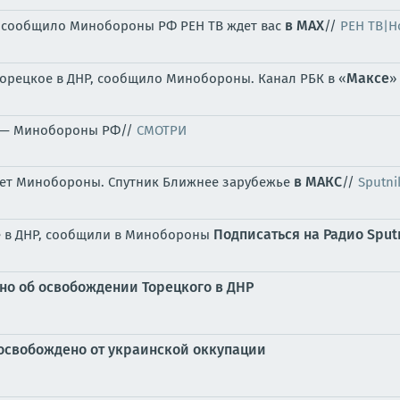
в MAX
, сообщило Минобороны РФ РЕН ТВ ждет вас
//
РЕН ТВ|Н
Максе
Торецкое в ДНР, сообщило Минобороны. Канал РБК в «
»
Р — Минобороны РФ//
СМОТРИ
в MAКС
ает Минобороны. Спутник Ближнее зарубежье
//
Sputn
Подписаться на Радио Sput
е в ДНР, сообщили в Минобороны
но об освобождении Торецкого в ДНР
освобождено от украинской оккупации