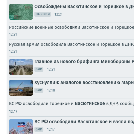
Освобождены Васютинское и Торецкое в Д
12:21
ПАБЛИКИ
Российские военные освободили Васютинское и Торецкое
12:21
Русская армия освободила Васютинское и Торецкое в ДНР
12:21
Главное из нового брифинга Минобороны Р
12:21
СМИ
Хуснуллин: аналогов восстановлению Мари
12:18
СМИ
Васютинское
ВС РФ освободили Торецкое и
в ДНР, сообщ
12:17
ВС РФ освободили Васютинское и взяли по
12:17
СМИ