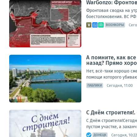
WarGonzo: Фронтова
Фронтовая сводка на ут
боестолкновения. ВС РФ 
Сего
ВОЕНКОРЫ
А помните, как вс
назад? Прямо хоро
Нет, всё-таки хорошо см
помощи которого убивают
Сегодня, 11:00
ПАБЛИКИ
С Днём строителя!
С Днём строителя!Сегод
пустом участке, а закан
Сегодня, 10:22
ДОНЕЦК