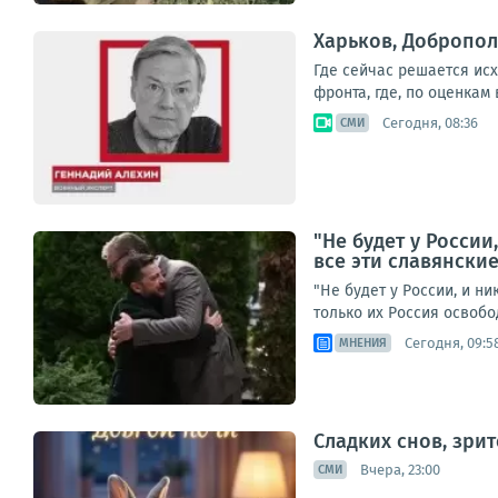
Харьков, Добропол
Где сейчас решается ис
фронта, где, по оценкам
Сегодня, 08:36
СМИ
"Не будет у России
все эти славянски
"Не будет у России, и н
только их Россия освобо
Сегодня, 09:5
МНЕНИЯ
Сладких снов, зри
Вчера, 23:00
СМИ