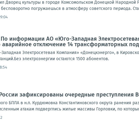
л Дворец культуры в городе Комсомольском Донецкой Народной Ре
 бесповоротно погружаешься в атмосферу советского периода. Стал
09:04
: По информации АО «Юго-Западная Электросетева
 аварийное отключение 14 трансформаторных под
Западная Электросетевая Компания» «Донецкэнерго», в Кировск
анций.Без электроэнергии остаются 1500 абонентов.
8:54
 России зафиксированы очередные преступления 
ного БПЛА в н.п. Курдюмовка Константиновского округа ранения ра
исленным атакам подверглись жилые массивы Горловки, по которым
42