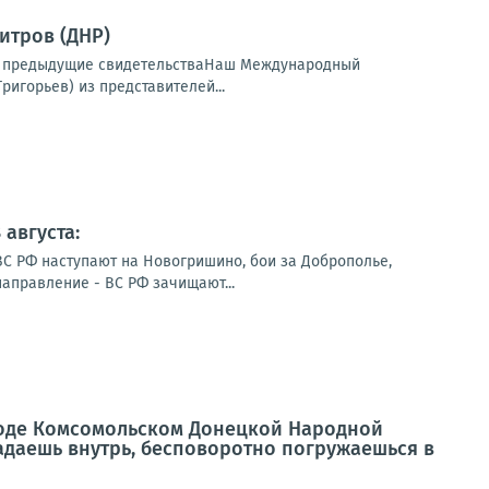
итров (ДНР)
еть предыдущие свидетельстваНаш Международный
игорьев) из представителей...
августа:
ВС РФ наступают на Новогришино, бои за Доброполье,
направление - ВС РФ зачищают...
роде Комсомольском Донецкой Народной
падаешь внутрь, бесповоротно погружаешься в