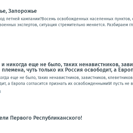
ье, Запорожье
ход летней кампании?Восемь освобожденных населенных пунктов, о
 военных экспертов, ситуация стремительно меняется. Разбираем гл
, и никогда еще не было, таких ненавистников, зав
е племена, чуть только их Россия освободит, а Евр
икогда еще не было, таких ненавистников, завистников, клеветников
дит, а Европа согласится признать их освобожденными!И пусть не в
8
тели Первого Республиканского!