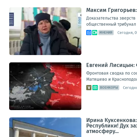
Максим Григорьев:
Доказательства зверств
общественный трибунал п
Сегодня, 0
МНЕНИЯ
Евгений Лисицын: 
Фронтовая сводка по сос
Матяшево и Красноподоль
Сегодня
ВОЕНКОРЫ
Ирина Куксенкова
Республики! Дух з
атмосферу...