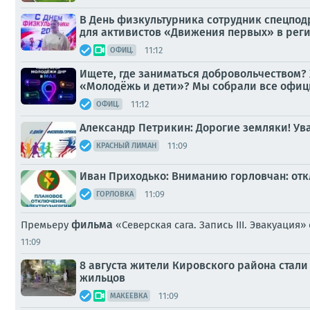
В День физкультурника сотрудник спецпод
для активистов «Движения первых» в рег
11:12
ОФИЦ.
Ищете, где заниматься добровольчеством? 
«Молодёжь и дети»? Мы собрали все офиц
11:12
ОФИЦ.
Александр Петрикин: Дорогие земляки! Ув
11:09
КРАСНЫЙ ЛИМАН
Иван Приходько: Вниманию горловчан: от
11:09
ГОРЛОВКА
фильма
Премьеру
«Северская сага. Запись III. Эвакуация
11:09
8 августа жители Кировского района стал
жильцов
11:09
МАКЕЕВКА