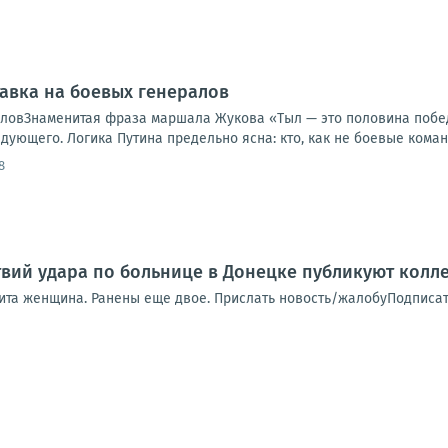
тавка на боевых генералов
аловЗнаменитая фраза маршала Жукова «Тыл — это половина поб
ующего. Логика Путина предельно ясна: кто, как не боевые коман
8
вий удара по больнице в Донецке публикуют колле
ита женщина. Ранены еще двое. Прислать новость/жалобуПодписат