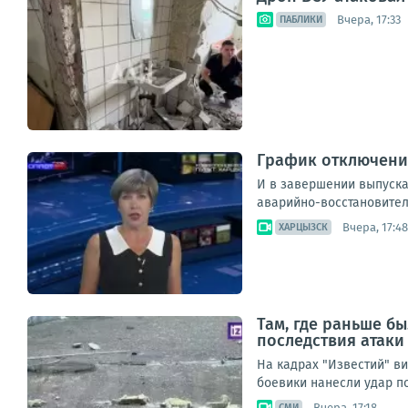
Вчера, 17:33
ПАБЛИКИ
График отключения
И в завершении выпуска 
аварийно-восстановитель
Вчера, 17:48
ХАРЦЫЗСК
Там, где раньше б
последствия атаки
На кадрах "Известий" ви
боевики нанесли удар по
Вчера, 17:18
СМИ