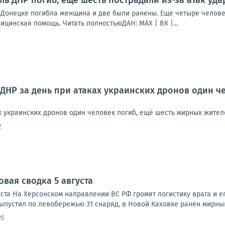
ь ДНР погиб, еще шесть пострадали из-за атак уд
в Донецке погибла женщина и две были ранены. Еще четыре челов
цинская помощь. Читать полностьюДАН: MAX | ВК |...
 ДНР за день при атаках украинских дронов один ч
ах украинских дронов один человек погиб, ещё шесть мирных жите
2
овая сводка 5 августа
ста На Херсонском направлении ВС РФ громят логистику врага и ег
ыпустил по левобережью 31 снаряд, в Новой Каховке ранен мирный
25