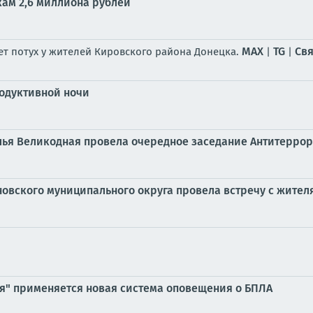
ам 2,6 миллиона рублей
MAX
TG
Свя
ет потух у жителей Кировского района Донецка.
|
|
одуктивной ночи
алья Великодная провела очередное заседание Антитерро
овского муниципального округа провела встречу с жител
ия" применяется новая система оповещения о БПЛА