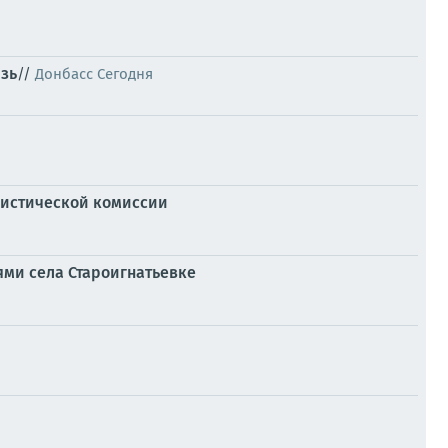
зь
//
Донбасс Сегодня
ристической комиссии
ями села Староигнатьевке