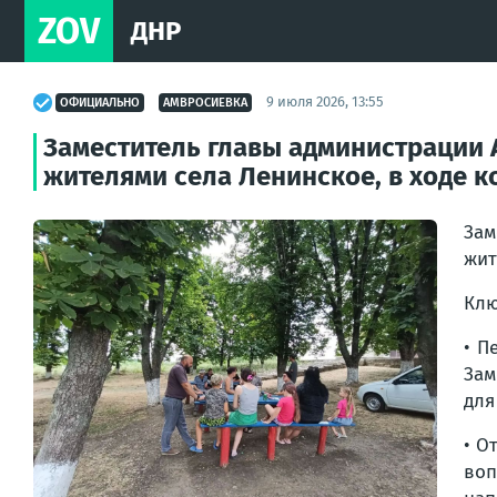
ZOV
ДНР
9 июля 2026, 13:55
ОФИЦИАЛЬНО
АМВРОСИЕВКА
Заместитель главы администрации 
жителями села Ленинское, в ходе 
Зам
жит
Клю
• П
Зам
для
• О
воп