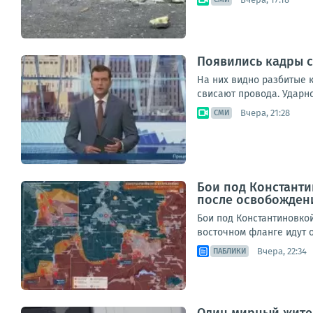
Появились кадры с
На них видно разбитые к
свисают провода. Ударн
Вчера, 21:28
СМИ
Бои под Константи
после освобожден
Бои под Константиновко
восточном фланге идут о
Вчера, 22:34
ПАБЛИКИ