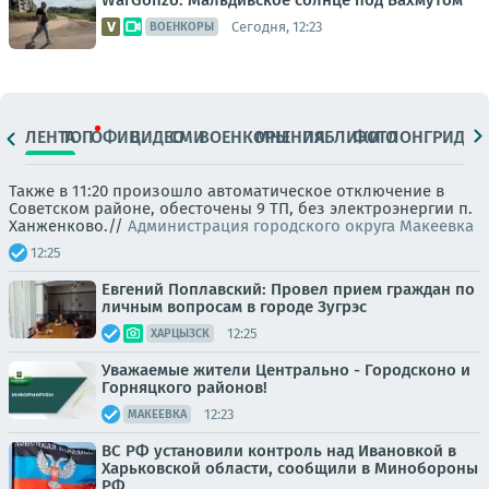
WarGonzo: Мальдивское солнце под Бахмутом
Сегодня, 12:23
ВОЕНКОРЫ
ЛЕНТА
ТОП
ОФИЦ.
ВИДЕО
СМИ
ВОЕНКОРЫ
МНЕНИЯ
ПАБЛИКИ
ФОТО
ЛОНГРИДЫ
Также в 11:20 произошло автоматическое отключение в
Советском районе, обесточены 9 ТП, без электроэнергии п.
Ханженково.//
Администрация городского округа Макеевка
12:25
Евгений Поплавский: Провел прием граждан по
личным вопросам в городе Зугрэс
12:25
ХАРЦЫЗСК
Уважаемые жители Центрально - Городсконо и
Горняцкого районов!
12:23
МАКЕЕВКА
ВС РФ установили контроль над Ивановкой в
Харьковской области, сообщили в Минобороны
РФ