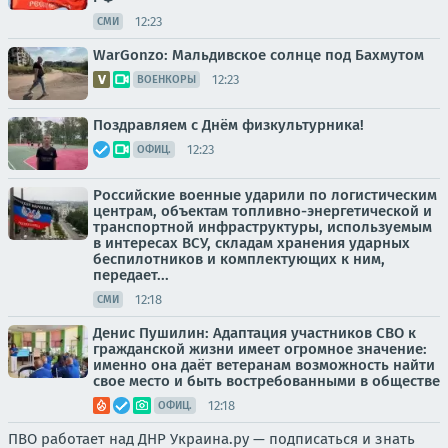
12:23
СМИ
WarGonzo: Мальдивское солнце под Бахмутом
12:23
ВОЕНКОРЫ
Поздравляем с Днём физкультурника!
12:23
ОФИЦ.
Российские военные ударили по логистическим
центрам, объектам топливно-энергетической и
транспортной инфраструктуры, используемым
в интересах ВСУ, складам хранения ударных
беспилотников и комплектующих к ним,
передает...
12:18
СМИ
Денис Пушилин: Адаптация участников СВО к
гражданской жизни имеет огромное значение:
именно она даёт ветеранам возможность найти
свое место и быть востребованными в обществе
12:18
ОФИЦ.
ПВО работает над ДНР Украина.ру — подписаться и знать