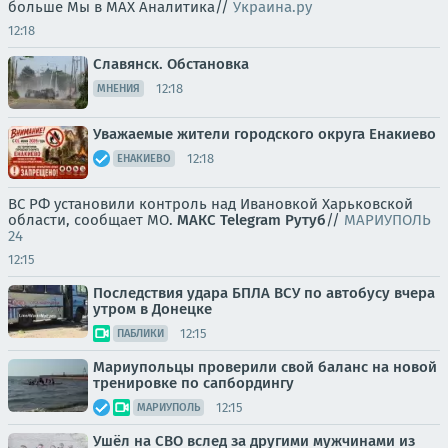
больше Мы в MAX Аналитика//
Украина.ру
12:18
Славянск. Обстановка
12:18
МНЕНИЯ
Уважаемые жители городского округа Енакиево
12:18
ЕНАКИЕВО
ВС РФ установили контроль над Ивановкой Харьковской
области, сообщает МО.
МАКС
Telegram
Рутуб
//
МАРИУПОЛЬ
24
12:15
Последствия удара БПЛА ВСУ по автобусу вчера
утром в Донецке
12:15
ПАБЛИКИ
Мариупольцы проверили свой баланс на новой
тренировке по сапбордингу
12:15
МАРИУПОЛЬ
Ушёл на СВО вслед за другими мужчинами из