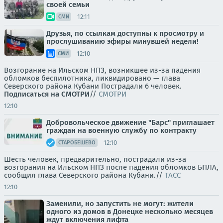
своей семьи
12:11
СМИ
Друзья, по ссылкам доступны к просмотру и
прослушиванию эфиры минувшей недели!
12:10
СМИ
Возгорание на Ильском НПЗ, возникшее из-за падения
обломков беспилотника, ликвидировано — глава
Северского района Кубани Пострадали 6 человек.
Подписаться на СМОТРИ
//
СМОТРИ
12:10
Добровольческое движение "Барс" приглашает
граждан на военную службу по контракту
12:10
СТАРОБЕШЕВО
Шесть человек, предварительно, пострадали из-за
возгорания на Ильском НПЗ после падения обломков БПЛА,
сообщил глава Северского района Кубани.//
ТАСС
12:10
Заменили, но запустить не могут: жители
одного из домов в Донецке несколько месяцев
ждут включения лифта