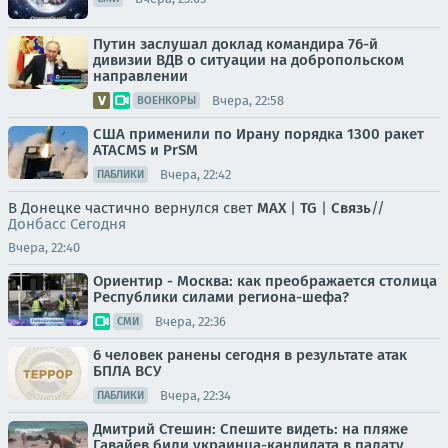
Путин заслушал доклад командира 76-й
дивизии ВДВ о ситуации на добропольском
направлении
Вчера, 22:58
ВОЕНКОРЫ
США применили по Ирану порядка 1300 ракет
ATACMS и PrSM
Вчера, 22:42
ПАБЛИКИ
В Донецке частично вернулся свет
MAX
|
TG
|
Связь
//
Донбасс Сегодня
Вчера, 22:40
Ориентир - Москва: как преображается столица
Республики силами региона-шефа?
Вчера, 22:36
СМИ
6 человек ранены сегодня в результате атак
БПЛА ВСУ
Вчера, 22:34
ПАБЛИКИ
Дмитрий Стешин: Спешите видеть: на пляже
Гавайев били украинца-кандидата в палату