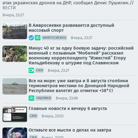
атак украинских дронов на ДНР, сообщил Денис Пушилин.//
ВЕСТИ
Вчера, 23:27
В Амвросиевке развивается доступный
массовый спорт
Вчера, 23:27
АМВРОСИЕВКА
Минус 40 кг за одну боевую задачу: российский
военный с позывным "Мобилей" рассказал
военному корреспонденту “Известий” Егору
Кильдибекову о штурме под Славянском
Вчера, 23:27
СМИ
Все на море: уже завтра и 8 августа столбики
термометров местами по Донецкой Народной
Республике взлетят до отметки +38°C!
Вчера, 23:06
ПАБЛИКИ
Главные новости к вечеру 6 августа
Вчера, 23:03
СМИ
Оставьте все мысли о делах на завтра
Вчера, 23:03
СМИ