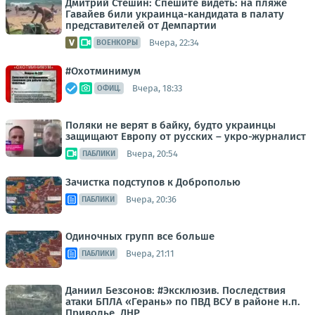
Дмитрий Стешин: Спешите видеть: на пляже
Гавайев били украинца-кандидата в палату
представителей от Демпартии
Вчера, 22:34
ВОЕНКОРЫ
#Охотминимум
Вчера, 18:33
ОФИЦ.
Поляки не верят в байку, будто украинцы
защищают Европу от русских – укро-журналист
Вчера, 20:54
ПАБЛИКИ
Зачистка подступов к Доброполью
Вчера, 20:36
ПАБЛИКИ
Одиночных групп все больше
Вчера, 21:11
ПАБЛИКИ
Даниил Безсонов: #Эксклюзив. Последствия
атаки БПЛА «Герань» по ПВД ВСУ в районе н.п.
Приволье, ДНР