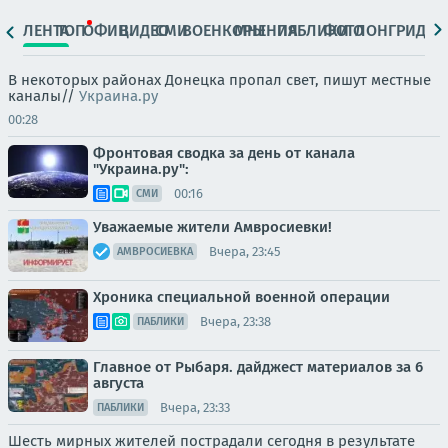
ЛЕНТА
ТОП
ОФИЦ.
ВИДЕО
СМИ
ВОЕНКОРЫ
МНЕНИЯ
ПАБЛИКИ
ФОТО
ЛОНГРИДЫ
В некоторых районах Донецка пропал свет, пишут местные
каналы//
Украина.ру
00:28
Фронтовая сводка за день от канала
"Украина.ру":
00:16
СМИ
Уважаемые жители Амвросиевки!
Вчера, 23:45
АМВРОСИЕВКА
Хроника специальной военной операции
Вчера, 23:38
ПАБЛИКИ
Главное от Рыбаря. дайджест материалов за 6
августа
Вчера, 23:33
ПАБЛИКИ
Шесть мирных жителей пострадали сегодня в результате