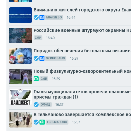
Вниманию жителей городского округа Ена
16:44
ЕНАКИЕВО
Российские военные штурмуют окраины Ни
16:40
СМИ
Порядок обеспечения бесплатным питание
16:39
ЯСИНОВАТАЯ
Новый физкультурно-оздоровительный ком
16:39
СМИ
Главы муниципалитетов провели плановые 
приёмы граждан (1)
16:37
ОФИЦ.
В Тельманово завершается комплексное в
16:37
ТЕЛЬМАНОВО