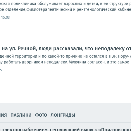
ская поликлиника обслуживает взрослых и детей, в её структуре 
ое отделение;физиотерапевтический и рентгенологический кабине
 15:03
е на ул. Речной, люди рассказали, что неподалеку
денной территории и по какой-то причине не остался в ПВР. Поруч
 работать дворником неподалеку. Мужчина согласен, и это самое гл
45
НИЯ
ПАБЛИКИ
ФОТО
ЛОНГРИДЫ
 с электроснабжением, сегодняшний выпуск «Приазовского