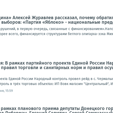
ина» Алексей Журавлев рассказал, почему обратил
 выборов: «Партия «Яблоко» - национальные преда
арушений, в первую очередь, связанные с финансированием».Нап
корее всего, финансируется структурами беглого олигарха-зэка Мих
я: В рамках партийного проекта Единой России На
правил торговли и санитарных норм и правил осущ
оекта Единой России Народный контроль провел рейд в с. Чермалы
роль в трёх торговых объектах: ИП Вовк магазин "Центральный", И
ня, 15:59
рамках планового приема депутаты Донецкого гор