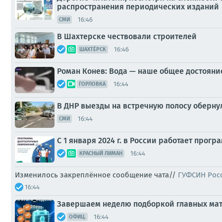
распространения периодических изданий
16:46
СМИ
В Шахтерске чествовали строителей
16:46
ШАХТЁРСК
Роман Конев: Вода — наше общее достояние
16:44
ГОРЛОВКА
В ДНР выезды на встречную полосу оберн
16:44
СМИ
С 1 января 2024 г. в России работает про
16:44
КРАСНЫЙ ЛИМАН
Изменилось закреплённое сообщение чата//
ГУФСИН Рос
16:44
Завершаем неделю подборкой главных мате
16:44
ОФИЦ.