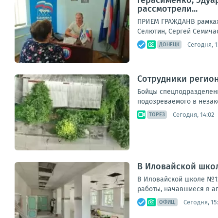
Герасименко, Эдуа
рассмотрели...
ПРИЕМ ГРАЖДАНВ рамках 
Селютин, Сергей Семичас
Сегодня, 1
ДОНЕЦК
Сотрудники регио
Бойцы спецподразделени
подозреваемого в незак
Сегодня, 14:02
ТОРЕЗ
В Иловайской шко
В Иловайской школе №12
работы, начавшиеся в а
Сегодня, 15
ОФИЦ.