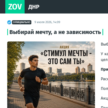
ZOV
ДНР
9 июля 2026, 14:09
ОФИЦИАЛЬНО
Выбирай мечту, а не зависимость
Выб
У к
цел
При
Рас
Пол
Акц
Пок