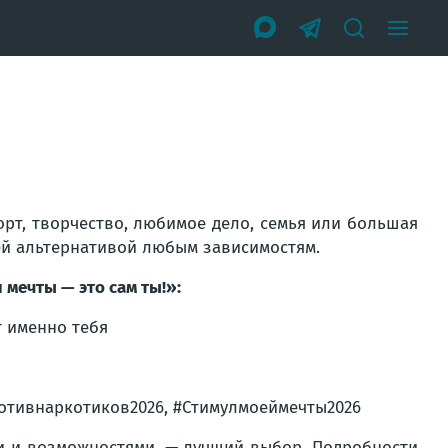
порт, творчество, любимое дело, семья или большая
ей альтернативой любым зависимостям.
 мечты — это сам ты!»:
т именно тебя
отивнаркотиков2026, #Стимулмоеймечты2026
и и возможностями, — лучший выбор. Подробности