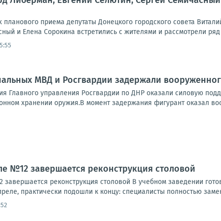
рд Либерман, Евгений Селютин, Сергей Семичасный
планового приема депутаты Донецкого городского совета Виталий
ный и Елена Сорокина встретились с жителями и рассмотрели ряд 
5:55
нальных МВД и Росгвардии задержали вооруженног
я Главного управления Росгвардии по ДНР оказали силовую подд
онном хранении оружия.В момент задержания фигурант оказал воо
ле №12 завершается реконструкция столовой
 завершается реконструкция столовой В учебном заведении гото
преле, практически подошли к концу: специалисты полностью заме
:52