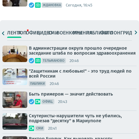
Сегодня, 16:45
ЖДАНОВКА
ЛЕНТА
ТОП
ОФИЦ.
ВИДЕО
СМИ
ВОЕНКОРЫ
МНЕНИЯ
ПАБЛИКИ
ФОТО
ЛОНГРИДЫ
В администрации округа прошло очередное
заседание штаба по вопросам здравоохранения
20:46
ТЕЛЬМАНОВО
"Zащитникам с любовью!" - это труд людей по
всей России
20:46
ПАБЛИКИ
Быть примером — значит действовать
20:43
ОФИЦ.
Скутеристы-нарушители чуть не убились,
подрезав "десятку" в Мариуполе
20:41
СМИ
Виктор Бурдук. Как выковать красоту