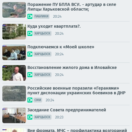
Поражение ПУ БПЛА ВСУ:. - артудар в селе
Липцы Харьковской области;
20:24
ПАБЛИКИ
Куда уходит квартплата?.
20:24
ХАРЦЫЗСК
Подключаемся к «Моей школе»
20:24
ХАРЦЫЗСК
Восстановление жилого дома в Иловайске
20:24
ХАРЦЫЗСК
Российские военные поразили «Геранями»
пункт дислокации украинских боевиков в ДНР
20:24
СМИ
Заседание Совета предпринимателей
20:23
ХАРЦЫЗСК
Вне формата. МЧС – профилактика возгораний