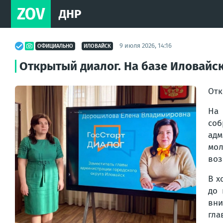
ZOV
ДНР
9 июля 2026, 14:16
ОФИЦИАЛЬНО
ИЛОВАЙСК
Открытый диалог. На базе Иловайск
Отк
На 
со
адм
мол
воз
В х
до 
вни
гла