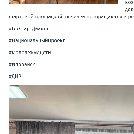
во
дов
стартовой площадкой, где идеи превращаются в ре
#ГосСтартДиалог
#НациональныйПроект
#МолодежьИДети
#Иловайск
#ДНР