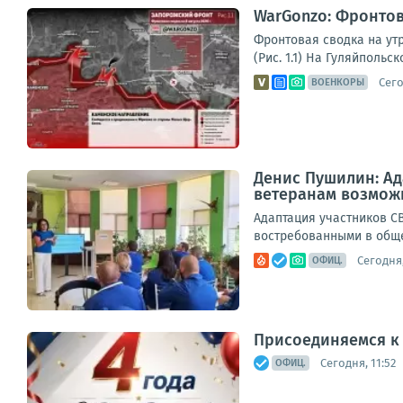
WarGonzo: Фронтова
Фронтовая сводка на ут
(Рис. 1.1) На Гуляйполь
Сего
ВОЕНКОРЫ
Денис Пушилин: Ад
ветеранам возможн
Адаптация участников С
востребованными в обще
Сегодня,
ОФИЦ.
Присоединяемся к
Сегодня, 11:52
ОФИЦ.