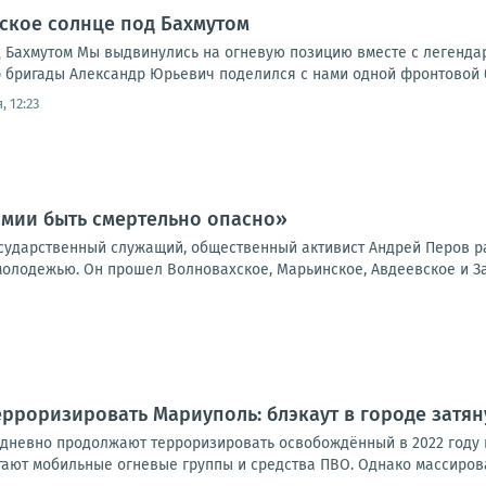
ское солнце под Бахмутом
 Бахмутом Мы выдвинулись на огневую позицию вместе с легендар
 бригады Александр Юрьевич поделился с нами одной фронтовой ба
, 12:23
рмии быть смертельно опасно»
сударственный служащий, общественный активист Андрей Перов ра
молодежью. Он прошел Волновахское, Марьинское, Авдеевское и За
рроризировать Мариуполь: блэкаут в городе затян
дневно продолжают терроризировать освобождённый в 2022 году 
тают мобильные огневые группы и средства ПВО. Однако массирова