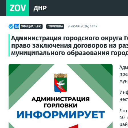
ZOV
ДНР
9 июля 2026, 14:17
ОФИЦИАЛЬНО
ГОРЛОВКА
Администрация городского округа 
право заключения договоров на ра
муниципального образования городс
Адм
пр
мун
Ин
нес
Лот
40 
рай