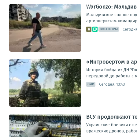
WarGonzo: Мальдив
Мальдивское солнце под
артиллеристам командир
Сегодня
ВОЕНКОРЫ
«Интровертом в а
История бойца из ДНРГо
передовой до работы с 
Сегодня, 13:43
СМИ
ВСУ продолжают те
Украинские боевики еже
вражеских дронов, рабо