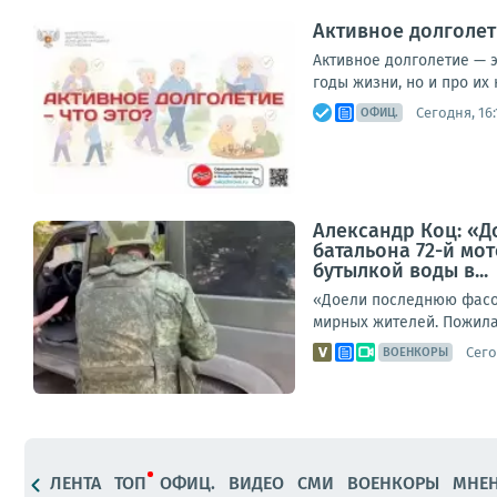
Активное долголет
Активное долголетие — э
годы жизни, но и про их
Сегодня, 16:
ОФИЦ.
Александр Коц: «Д
батальона 72-й мо
бутылкой воды в...
«Доели последнюю фасол
мирных жителей. Пожилая
Сего
ВОЕНКОРЫ
ЛЕНТА
ТОП
ОФИЦ.
ВИДЕО
СМИ
ВОЕНКОРЫ
МНЕ