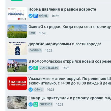
Норма давления в разном возрасте
16:29
ОФИЦ.
Омега-3 с грядки. Когда пора сеять горчиц
16:28
СМИ
Дорогие мариупольцы и гости города!
16:28
ПАБЛИКИ
В Комсомольском открылся новый совреме
16:28
СТАРОБЕШЕВО
Уважаемые жители округа!. По решению Штаб
включительно, с 14:00 до 18:00 каждый ден
16:28
ОФИЦ.
Самарцы приступили к ремонту кровли МКД
16:28
СНЕЖНОЕ