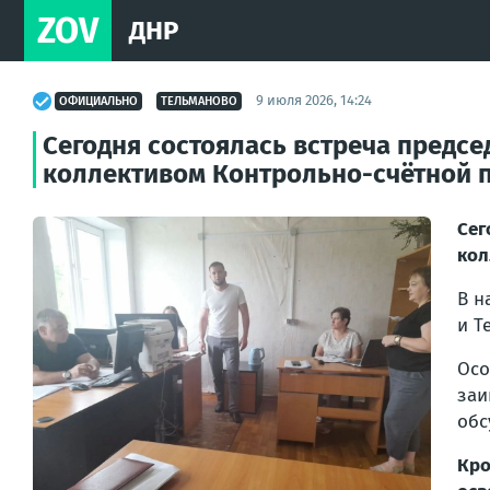
ZOV
ДНР
9 июля 2026, 14:24
ОФИЦИАЛЬНО
ТЕЛЬМАНОВО
Сегодня состоялась встреча предс
коллективом Контрольно-счётной 
Сег
кол
В н
и Т
Ос
заи
обс
Кро