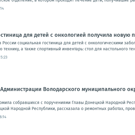
ское отделение, в котором проходят лечение дети, получившие ран
:14
остиница для детей с онкологией получила новую
в России социальная гостиница для детей с онкологическими заб
технику, а также спортивный инвентарь: стол для настольного тенн
5:23
 Администрации Володарского муниципального округ
комила собравшихся с поручениями Главы Донецкой Народной Ре
цкой Народной Республики, рассказала о ремонтных работах, про
6:14