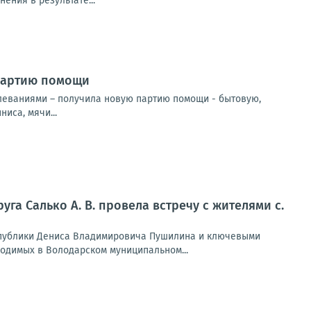
ения в результате...
 партию помощи
олеваниями – получила новую партию помощи - бытовую,
иса, мячи...
а Салько А. В. провела встречу с жителями с.
спублики Дениса Владимировича Пушилина и ключевыми
водимых в Володарском муниципальном...