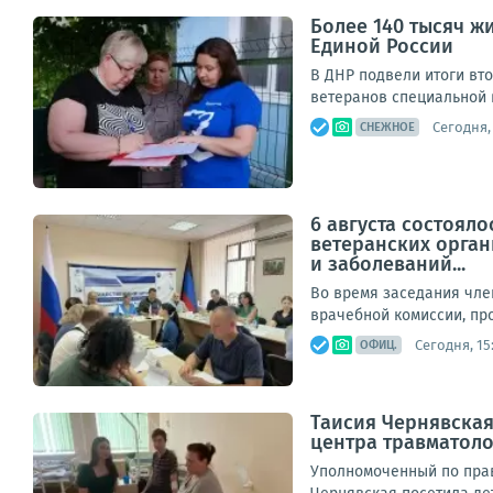
Более 140 тысяч ж
Единой России
В ДНР подвели итоги вт
ветеранов специальной в
Сегодня, 
СНЕЖНОЕ
6 августа состоял
ветеранских орган
и заболеваний...
Во время заседания чле
врачебной комиссии, пр
Сегодня, 15
ОФИЦ.
Таисия Чернявская
центра травматол
Уполномоченный по прав