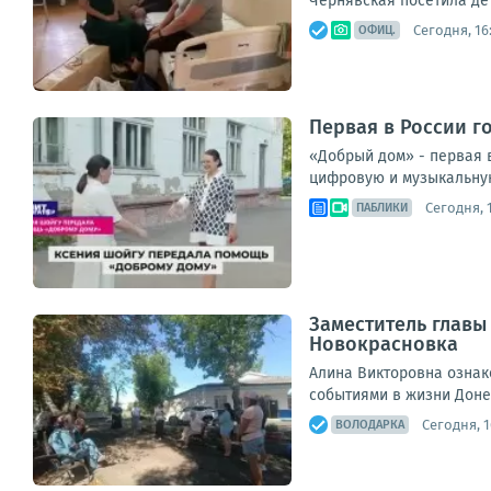
Чернявская посетила дет
Сегодня, 16
ОФИЦ.
Первая в России г
«Добрый дом» - первая 
цифровую и музыкальную 
Сегодня, 1
ПАБЛИКИ
Заместитель главы
Новокрасновка
Алина Викторовна озна
событиями в жизни Доне
Сегодня, 1
ВОЛОДАРКА