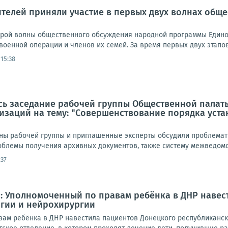
ителей приняли участие в первых двух волнах об
орой волны общественного обсуждения народной программы Едино
оенной операции и членов их семей. За время первых двух этапов
15:38
ось заседание рабочей группы Общественной палат
изаций на тему: "Совершенствование порядка уст
ны рабочей группы и приглашенные эксперты обсудили проблемат
облемы получения архивных документов, также систему межведомст
:37
: Уполномоченный по правам ребёнка в ДНР навес
огии и нейрохирургии
ам ребёнка в ДНР навестила пациентов Донецкого республиканско