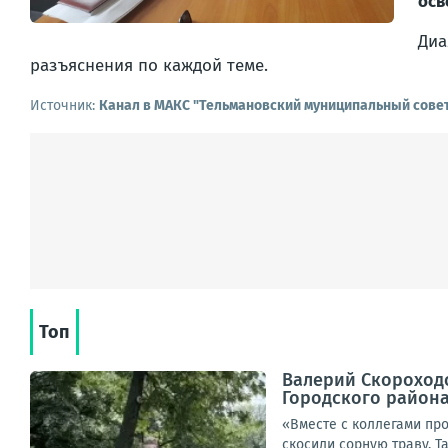
осв
Диа
разъяснения по каждой теме.
Источник:
Канал в МАКС "Тельмановский муниципальный сове
Топ
Валерий Скороходо
Городского район
«Вместе с коллегами пр
скосили сорную траву. Т