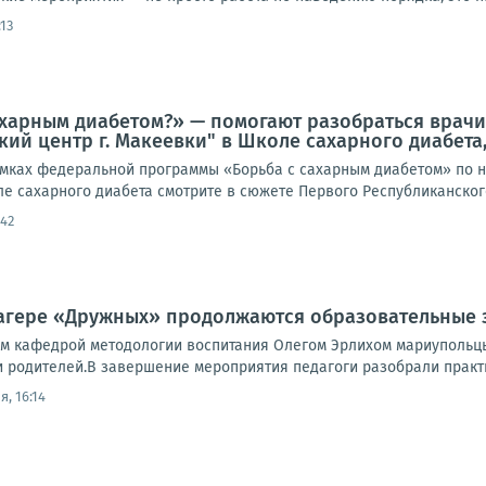
:13
ахарным диабетом?» — помогают разобраться врач
ий центр г. Макеевки" в Школе сахарного диабета,
амках федеральной программы «Борьба с сахарным диабетом» по н
ле сахарного диабета смотрите в сюжете Первого Республиканског
:42
агере «Дружных» продолжаются образовательные 
м кафедрой методологии воспитания Олегом Эрлихом мариупольцы
 родителей.В завершение мероприятия педагоги разобрали практи
, 16:14