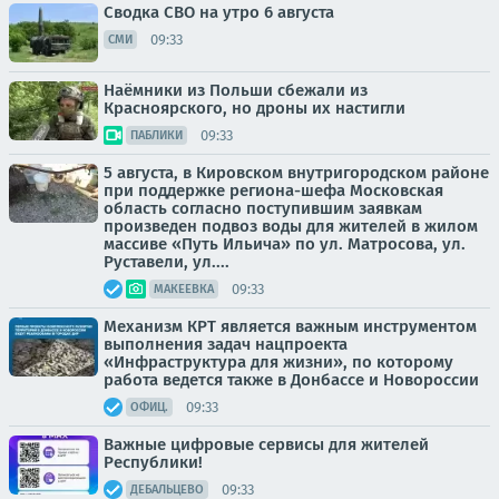
Сводка СВО на утро 6 августа
09:33
СМИ
Наёмники из Польши сбежали из
Красноярского, но дроны их настигли
09:33
ПАБЛИКИ
5 августа, в Кировском внутригородском районе
при поддержке региона-шефа Московская
область согласно поступившим заявкам
произведен подвоз воды для жителей в жилом
массиве «Путь Ильича» по ул. Матросова, ул.
Руставели, ул....
09:33
МАКЕЕВКА
Механизм КРТ является важным инструментом
выполнения задач нацпроекта
«Инфраструктура для жизни», по которому
работа ведется также в Донбассе и Новороссии
09:33
ОФИЦ.
Важные цифровые сервисы для жителей
Республики!
09:33
ДЕБАЛЬЦЕВО