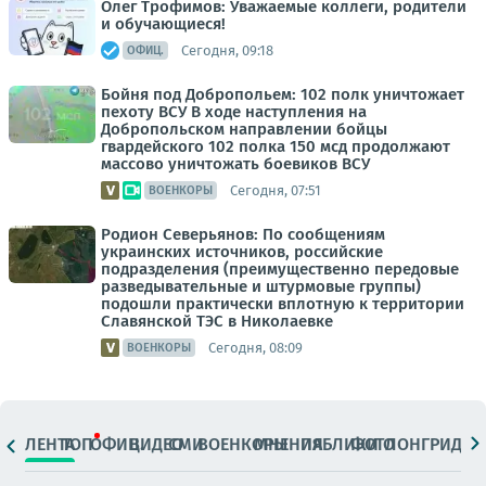
Олег Трофимов: Уважаемые коллеги, родители
и обучающиеся!
Сегодня, 09:18
ОФИЦ.
Бойня под Добропольем: 102 полк уничтожает
пехоту ВСУ В ходе наступления на
Добропольском направлении бойцы
гвардейского 102 полка 150 мсд продолжают
массово уничтожать боевиков ВСУ
Сегодня, 07:51
ВОЕНКОРЫ
Родион Северьянов: По сообщениям
украинских источников, российские
подразделения (преимущественно передовые
разведывательные и штурмовые группы)
подошли практически вплотную к территории
Славянской ТЭС в Николаевке
Сегодня, 08:09
ВОЕНКОРЫ
ЛЕНТА
ТОП
ОФИЦ.
ВИДЕО
СМИ
ВОЕНКОРЫ
МНЕНИЯ
ПАБЛИКИ
ФОТО
ЛОНГРИДЫ