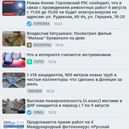
Роман Конев: Горловский РЭС сообщает, что в
связи с проведением ремонтных работ 6 августа
с 11:00 до 15:00 не будет электроэнергии по
адресам: ул. Рудакова, 60-64, ул. Герцена, 18-20
10:33
ГОРЛОВКА
Владислав Евтушенко: Посмотрел фильм
"Малыш" буквально на днях
10:33
ВОЕНКОРЫ
Что в интернете считается экстремизмом
10:33
ТОРЕЗ
1 478 инцидентов, 900 метров новых труб и
чистые коллекторы: что сделано в Донецке за
июль
10:33
ПАБЛИКИ
Высокая пожароопасность (4 класс) местами в
ДНР ожидается в период с 7 по 9 августа
10:33
ОФИЦ.
Продолжается прием работ на Х
Международный фотоконкурс «Русская