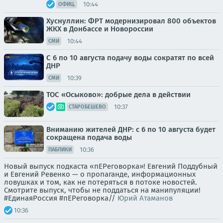
10:44
ОФИЦ.
Хуснуллин: ФРТ модернизировал 800 объектов
ЖКХ в Донбассе и Новороссии
10:44
СМИ
С 6 по 10 августа подачу воды сократят по всей
ДНР
10:39
СМИ
ТОС «Осыково»: добрые дела в действии
10:37
СТАРОБЕШЕВО
Вниманию жителей ДНР: с 6 по 10 августа будет
сокращена подача воды
10:36
ПАБЛИКИ
Новый выпуск подкаста «пЕРеговорка»! Евгений Поддубный
и Евгений Ревенко — о пропаганде, информационных
ловушках и том, как не потеряться в потоке новостей.
Смотрите выпуск, чтобы не поддаться на манипуляции!
#ЕдинаяРоссия #пЕРеговорка//
Юрий Атаманов
10:36