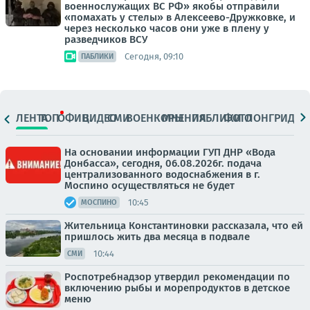
военнослужащих ВС РФ» якобы отправили
«помахать у стелы» в Алексеево-Дружковке, и
через несколько часов они уже в плену у
разведчиков ВСУ
Сегодня, 09:10
ПАБЛИКИ
ЛЕНТА
ТОП
ОФИЦ.
ВИДЕО
СМИ
ВОЕНКОРЫ
МНЕНИЯ
ПАБЛИКИ
ФОТО
ЛОНГРИДЫ
На основании информации ГУП ДНР «Вода
Донбасса», сегодня, 06.08.2026г. подача
централизованного водоснабжения в г.
Моспино осуществляться не будет
10:45
МОСПИНО
Жительница Константиновки рассказала, что ей
пришлось жить два месяца в подвале
10:44
СМИ
Роспотребнадзор утвердил рекомендации по
включению рыбы и морепродуктов в детское
меню