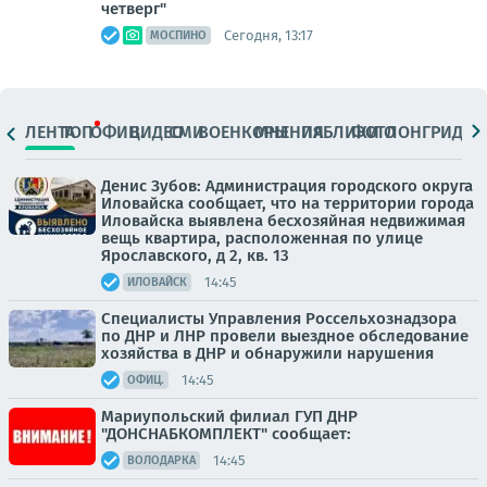
четверг"
Сегодня, 13:17
МОСПИНО
ЛЕНТА
ТОП
ОФИЦ.
ВИДЕО
СМИ
ВОЕНКОРЫ
МНЕНИЯ
ПАБЛИКИ
ФОТО
ЛОНГРИДЫ
Денис Зубов: Администрация городского округа
Иловайска сообщает, что на территории города
Иловайска выявлена бесхозяйная недвижимая
вещь квартира, расположенная по улице
Ярославского, д 2, кв. 13
14:45
ИЛОВАЙСК
Специалисты Управления Россельхознадзора
по ДНР и ЛНР провели выездное обследование
хозяйства в ДНР и обнаружили нарушения
14:45
ОФИЦ.
Мариупольский филиал ГУП ДНР
"ДОНСНАБКОМПЛЕКТ" сообщает:
14:45
ВОЛОДАРКА