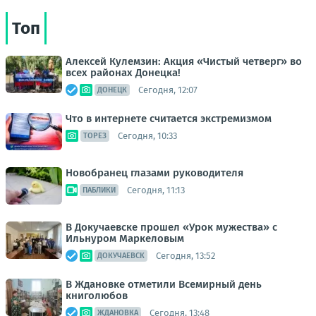
Топ
Алексей Кулемзин: Акция «Чистый четверг» во
всех районах Донецка!
Сегодня, 12:07
ДОНЕЦК
Что в интернете считается экстремизмом
Сегодня, 10:33
ТОРЕЗ
Новобранец глазами руководителя
Сегодня, 11:13
ПАБЛИКИ
В Докучаевске прошел «Урок мужества» с
Ильнуром Маркеловым
Сегодня, 13:52
ДОКУЧАЕВСК
В Ждановке отметили Всемирный день
книголюбов
Сегодня, 13:48
ЖДАНОВКА