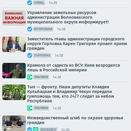
14:39
ОФИЦ.
Управление земельных ресурсов
администрации Волновахского
муниципального округа информирует!
14:38
ВОЛНОВАХА
Заместитель главы администрации городского
округа Горловка Карен Григорян провел прием
граждан
14:38
ГОРЛОВКА
Крамола от садиста из ВСУ: Киев возродился
лишь в Российской империи
14:38
ПАБЛИКИ
Тыл — фронту. Наши депутаты Клавдия
Кульбацкая и Владимир Чекун передали
гумпомощь тем, кто 24/7 следит за небом
Республики
14:38
ПАБЛИКИ
Межведомственный штаб по охране здоровья
граждан
14:36
ИЛОВАЙСК