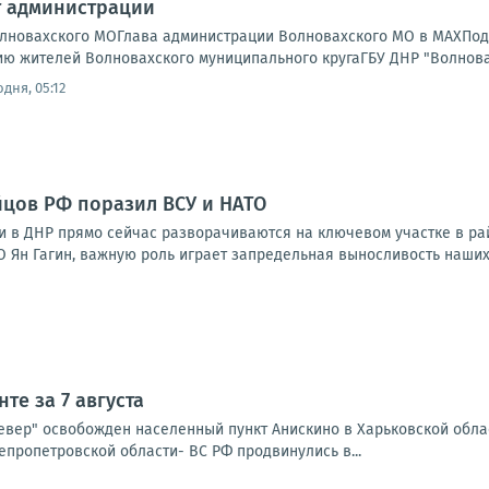
 администрации
олновахского МОГлава администрации Волновахского МО в МАХПо
ю жителей Волновахского муниципального кругаГБУ ДНР "Волновах
дня, 05:12
цов РФ поразил ВСУ и НАТО
 в ДНР прямо сейчас разворачиваются на ключевом участке в рай
 Ян Гагин, важную роль играет запредельная выносливость наших 
те за 7 августа
Север" освобожден населенный пункт Анискино в Харьковской обла
епропетровской области- ВС РФ продвинулись в...