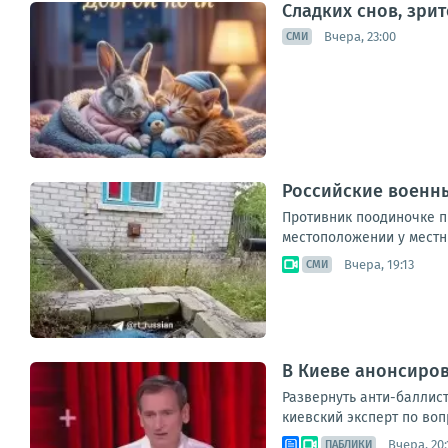
Сладких снов, зри
Вчера, 23:00
СМИ
Российские военны
Противник поодиночке пы
местоположении у местны
Вчера, 19:13
СМИ
В Киеве анонсиров
Развернуть анти-баллис
киевский эксперт по воп
Вчера, 20:
ПАБЛИКИ