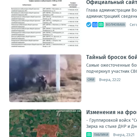
Официальный сайт
Глава администрации В
администрацииК сведени
Сего
ВОЛНОВАХА
Тайный бросок бой
Самые ожесточенные бои
подчеркнул участник СВО
Вчера, 22:22
СМИ
Изменения на фрон
- Группировкой войск "
Зирка на стыке ДНР и Дн
Вчера, 23:21
ПАБЛИКИ