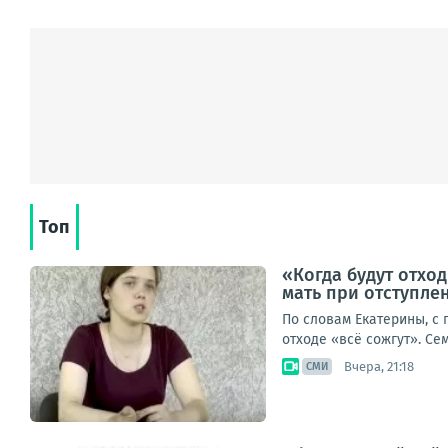
Топ
«Когда будут отход
мать при отступле
По словам Екатерины, с
отходе «всё сожгут». Се
Вчера, 21:18
СМИ