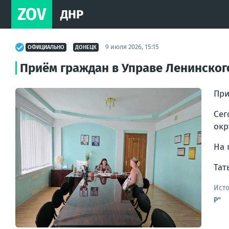
ZOV
ДНР
9 июля 2026, 15:15
ОФИЦИАЛЬНО
ДОНЕЦК
Приём граждан в Управе Ленинског
При
Сег
окр
На 
Тат
Ист
Р"