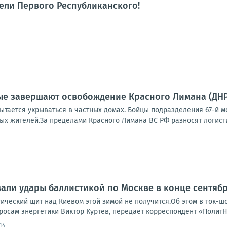
тели Первого Республиканского!
е завершают освобождение Красного Лимана (ДНР)
тается укрываться в частных домах. Бойцы подразделения 67-й мо
х жителей.За пределами Красного Лимана ВС РФ разносят логистик
али удары баллистикой по Москве в конце сентяб
тический щит над Киевом этой зимой не получится.Об этом в ток-
росам энергетики Виктор Куртев, передает корреспондент «ПолитН
14