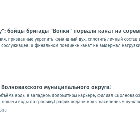
у": бойцы бригады "Волки" порвали канат на соре
ния, призванные укрепить командный дух, сплотить личный состав
 сослуживцев. В финальном поединке канат не выдержал нагрузки 
 Волновахского муниципального округа!
объёма воды в западном доломитном карьере, филиал «Волновах
подачи воды по графику.График подачи воды населённым пунктам В
5:18