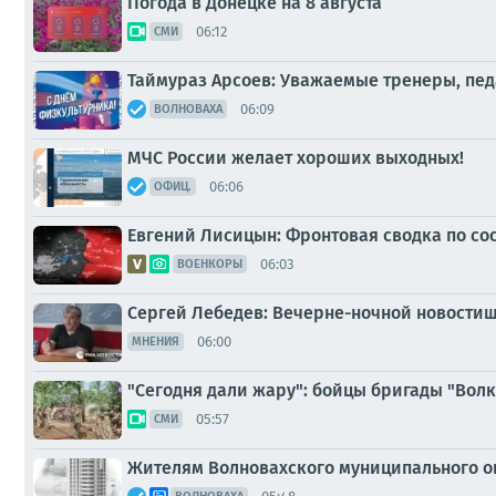
Погода в Донецке на 8 августа
06:12
СМИ
Таймураз Арсоев: Уважаемые тренеры, пе
06:09
ВОЛНОВАХА
МЧС России желает хороших выходных!
06:06
ОФИЦ.
Евгений Лисицын: Фронтовая сводка по сост
06:03
ВОЕНКОРЫ
Сергей Лебедев: Вечерне-ночной новостиш
06:00
МНЕНИЯ
"Сегодня дали жару": бойцы бригады "Вол
05:57
СМИ
Жителям Волновахского муниципального о