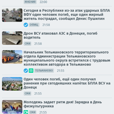
22:00
МНЕНИЯ
Сегодня в Республике из-за атак ударных БПЛА
ВФУ один человек погиб, еще один мирный
житель пострадал, сообщил Денис Пушилин
21:58
ОФИЦ.
Дрон ВСУ атаковал АЗС в Донецке, погиб
водитель
21:58
СМИ
Начальник Тельмановского территориального
отдела Администрации Тельмановского
муниципального округа встретился с трудовым
коллективом автодора в Тельманово
21:55
ТЕЛЬМАНОВО
Один человек погиб, ещё один получил
ранения при сегодняшних налётах БПЛА ВСУ на
Донецк
21:55
СМИ
Молодежь задает ритм дня! Зарядка в День
физкультурника
21:55
СМИ