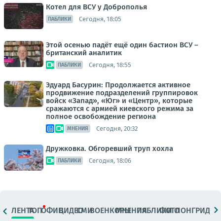
Котел для ВСУ у Доброполья
Сегодня, 18:05
ПАБЛИКИ
Этой осенью падёт ещё один бастион ВСУ –
британский аналитик
Сегодня, 18:55
ПАБЛИКИ
Эдуард Басурин: Продолжается активное
продвижение подразделений группировок
войск «Запад», «Юг» и «Центр», которые
сражаются с армией киевского режима за
полное освобождение региона
Сегодня, 20:32
МНЕНИЯ
Дружковка. Обгоревший труп хохла
Сегодня, 18:06
ПАБЛИКИ
ЛЕНТА
ТОП
ОФИЦ.
ВИДЕО
СМИ
ВОЕНКОРЫ
МНЕНИЯ
ПАБЛИКИ
ФОТО
ЛОНГРИДЫ