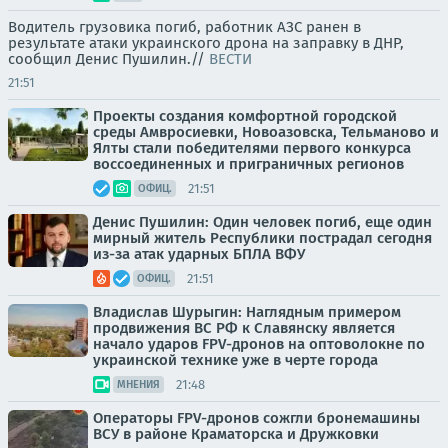
Водитель грузовика погиб, работник АЗС ранен в
результате атаки украинского дрона на заправку в ДНР,
сообщил Денис Пушилин.//
ВЕСТИ
21:51
Проекты создания комфортной городской
среды Амвросиевки, Новоазовска, Тельманово и
Ялты стали победителями первого конкурса
воссоединенных и приграничных регионов
21:51
ОФИЦ.
Денис Пушилин: Один человек погиб, еще один
мирный житель Республики пострадал сегодня
из-за атак ударных БПЛА ВФУ
21:51
ОФИЦ.
Владислав Шурыгин: Наглядным примером
продвижения ВС РФ к Славянску является
начало ударов FPV-дронов на оптоволокне по
украинской технике уже в черте города
21:48
МНЕНИЯ
Операторы FPV-дронов сожгли бронемашины
ВСУ в районе Краматорска и Дружковки