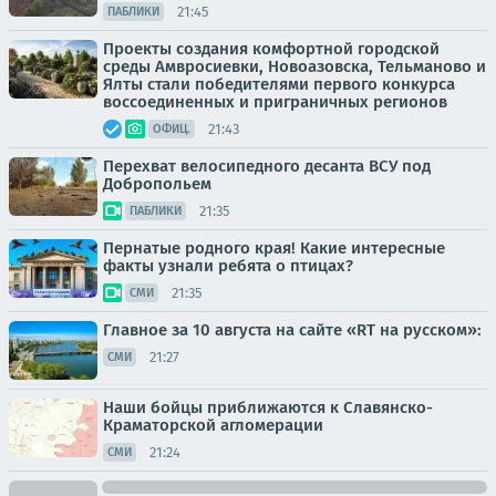
21:45
ПАБЛИКИ
Проекты создания комфортной городской
среды Амвросиевки, Новоазовска, Тельманово и
Ялты стали победителями первого конкурса
воссоединенных и приграничных регионов
21:43
ОФИЦ.
Перехват велосипедного десанта ВСУ под
Добропольем
21:35
ПАБЛИКИ
Пернатые родного края! Какие интересные
факты узнали ребята о птицах?
21:35
СМИ
Главное за 10 августа на сайте «RT на русском»:
21:27
СМИ
Наши бойцы приближаются к Славянско-
Краматорской агломерации
21:24
СМИ