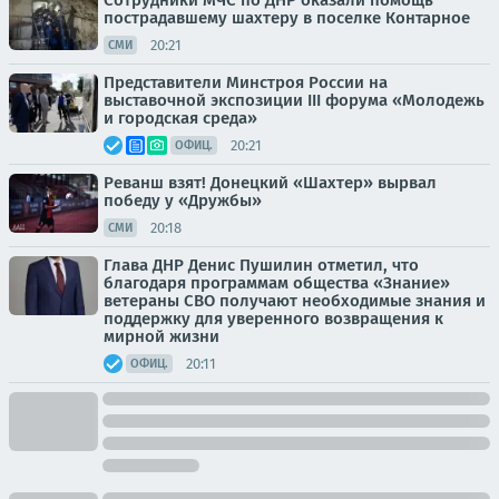
Сотрудники МЧС по ДНР оказали помощь
пострадавшему шахтеру в поселке Контарное
20:21
СМИ
Представители Минстроя России на
выставочной экспозиции III форума «Молодежь
и городская среда»
20:21
ОФИЦ.
Реванш взят! Донецкий «Шахтер» вырвал
победу у «Дружбы»
20:18
СМИ
Глава ДНР Денис Пушилин отметил, что
благодаря программам общества «Знание»
ветераны СВО получают необходимые знания и
поддержку для уверенного возвращения к
мирной жизни
20:11
ОФИЦ.