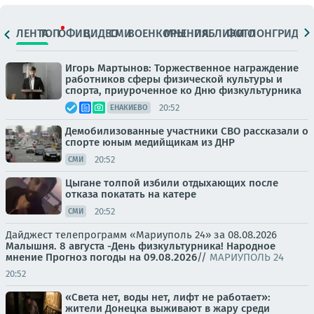
ЛЕНТА
ТОП
ОФИЦ.
ВИДЕО
СМИ
ВОЕНКОРЫ
МНЕНИЯ
ПАБЛИКИ
ФОТО
ЛОНГРИДЫ
Игорь Мартынов: Торжественное награждение
работников сферы физической культуры и
спорта, приуроченное ко Дню физкультурника
20:52
ЕНАКИЕВО
Демобилизованные участники СВО рассказали о
спорте юным медийщикам из ДНР
20:52
СМИ
Цыгане толпой избили отдыхающих после
отказа покатать на катере
20:52
СМИ
Дайджест телепрограмм «Мариуполь 24» за 08.08.2026
Малышня.
8 августа -День физкультурника! Народное
мнение
Прогноз погоды на 09.08.2026
//
МАРИУПОЛЬ 24
20:52
«Света нет, воды нет, лифт не работает»:
жители Донецка выживают в жару среди