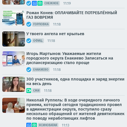
11:19
СНЕЖНОЕ
Роман Конев: ОПЛАЧИВАЙТЕ ПОТРЕБЛЁННЫЙ
ГАЗ ВОВРЕМЯ
11:18
ГОРЛОВКА
У твоего ангела нет крыльев
11:18
ОФИЦ.
Игорь Мартынов: Уважаемые жители
городского округа Енакиево Записаться на
диспансеризацию стало проще
11:18
ЕНАКИЕВО
300 участников, одна площадка и заряд энергии
на весь день
11:18
СМИ
Николай Руппель: В ходе очередного личного
приема, который сегодня традиционно провел
в администрации округа, поступило сразу
несколько обращений от жителей девятиэтажек
по поводу неработающих лифтов
11:13
ЯСИНОВАТАЯ