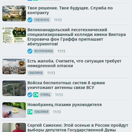
Твое решение. Твое будущее. Служба по
контракту
11:13
СНЕЖНОЕ
Великоанадольский лесотехнический
специализированный колледж имени Виктора
Егоровича фон Граффа приглашает
абитуриентов!
11:13
ВОЛНОВАХА
Есть жалоба. Считаете, что ситуация требует
немедленной огласки
11:13
ПАБЛИКИ
Войска беспилотных систем 8 армии
уничтожают антенны связи ВСУ
11:13
ОФИЦ.
Новобранец глазами руководителя
11:13
ПАБЛИКИ
Сергей Самохин: Этой осенью в России пройдут
выборы депутатов Государственной Думы