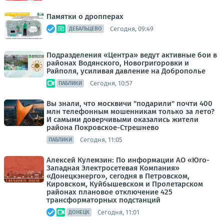
Памятки о дропперах
Сегодня, 09:49
ДЕБАЛЬЦЕВО
Подразделения «Центра» ведут активные бои в
районах Водянского, Новогригоровки и
Райполя, усиливая давление на Доброполье
Сегодня, 10:57
ПАБЛИКИ
Вы знали, что москвичи "подарили" почти 400
млн телефонным мошенникам только за лето?
И самыми доверчивыми оказались жители
района Покровское-Стрешнево
Сегодня, 11:05
ПАБЛИКИ
Алексей Кулемзин: По информации АО «Юго-
Западная Электросетевая Компания»
«Донецкэнерго», сегодня в Петровском,
Кировском, Куйбышевском и Пролетарском
районах плановое отключение 425
трансформаторных подстанций
Сегодня, 11:01
ДОНЕЦК