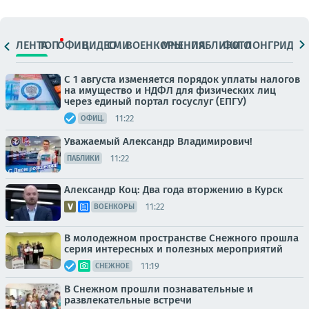
ЛЕНТА
ТОП
ОФИЦ.
ВИДЕО
СМИ
ВОЕНКОРЫ
МНЕНИЯ
ПАБЛИКИ
ФОТО
ЛОНГРИДЫ
С 1 августа изменяется порядок уплаты налогов
на имущество и НДФЛ для физических лиц
через единый портал госуслуг (ЕПГУ)
11:22
ОФИЦ.
Уважаемый Александр Владимирович!
11:22
ПАБЛИКИ
Александр Коц: Два года вторжению в Курск
11:22
ВОЕНКОРЫ
В молодежном пространстве Снежного прошла
серия интересных и полезных мероприятий
11:19
СНЕЖНОЕ
В Снежном прошли познавательные и
развлекательные встречи