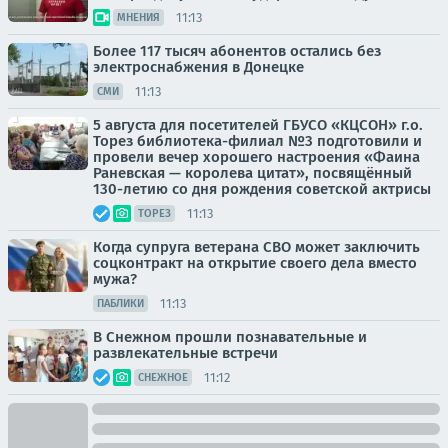
11:13
МНЕНИЯ
Более 117 тысяч абонентов остались без
электроснабжения в Донецке
11:13
СМИ
5 августа для посетителей ГБУСО «КЦСОН» г.о.
Торез библиотека-филиал №3 подготовили и
провели вечер хорошего настроения «Фаина
Раневская — королева цитат», посвящённый
130-летию со дня рождения советской актрисы
11:13
ТОРЕЗ
Когда супруга ветерана СВО может заключить
соцконтракт на открытие своего дела вместо
мужа?
11:13
ПАБЛИКИ
В Снежном прошли познавательные и
развлекательные встречи
11:12
СНЕЖНОЕ