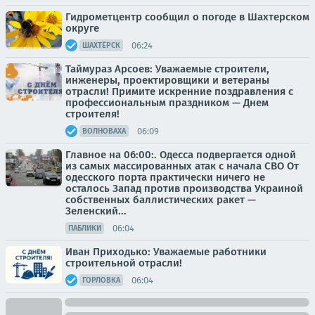
Гидрометцентр сообщил о погоде в Шахтерском
округе
06:24
ШАХТЁРСК
Таймураз Арсоев: Уважаемые строители,
инженеры, проектировщики и ветераны
отрасли! Примите искренние поздравления с
профессиональным праздником — Днем
строителя!
06:09
ВОЛНОВАХА
Главное на 06:00:. Одесса подвергается одной
из самых массированных атак с начала СВО От
одесского порта практически ничего не
осталось Запад против производства Украиной
собственных баллистических ракет —
Зеленский...
06:04
ПАБЛИКИ
Иван Приходько: Уважаемые работники
строительной отрасли!
06:04
ГОРЛОВКА