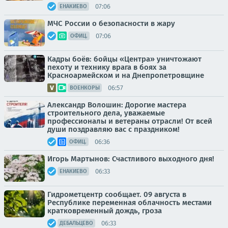
07:06
ЕНАКИЕВО
МЧС России о безопасности в жару
07:06
ОФИЦ.
Кадры боёв: бойцы «Центра» уничтожают
пехоту и технику врага в боях за
Красноармейском и на Днепропетровщине
06:57
ВОЕНКОРЫ
Александр Волошин: Дорогие мастера
строительного дела, уважаемые
профессионалы и ветераны отрасли! От всей
души поздравляю вас с праздником!
06:36
ОФИЦ.
Игорь Мартынов: Счастливого выходного дня!
06:33
ЕНАКИЕВО
Гидрометцентр сообщает. 09 августа в
Республике переменная облачность местами
кратковременный дождь, гроза
06:33
ДЕБАЛЬЦЕВО