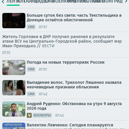
ЛЕНТА
ТОП
ОФИЦ.
ВИДЕО
СМИ
ВОЕНКОРЫ
МНЕНИЯ
ПАБЛИКИ
ФОТО
ЛОНГРИДЫ
Больше суток без света: часть Текстильщика в
Донецке остаётся обесточенной
07:57
СМИ
Житель Горловки в ДНР получил ранения в результате
атаки ВСУ на Центрально-Городской район, сообщает мэр
Иван Приходько.//
ВЕСТИ
07:51
Погода на новых территориях России
07:51
СМИ
Выпадение волос. Трихолог Ляшенко назвала
неочевидные признаки облысения
07:42
СМИ
Андрей Руденко: Обстановка на утро 9 августа
2026 года
07:42
ВОЕНКОРЫ
Валентин Левченко: Сегодня планируется