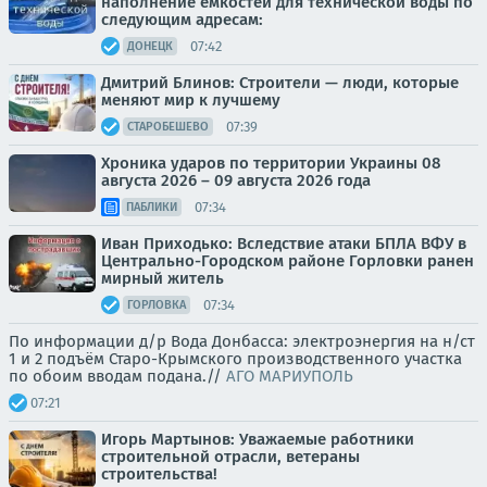
наполнение емкостей для технической воды по
следующим адресам:
07:42
ДОНЕЦК
Дмитрий Блинов: Строители — люди, которые
меняют мир к лучшему
07:39
СТАРОБЕШЕВО
Хроника ударов по территории Украины 08
августа 2026 – 09 августа 2026 года
07:34
ПАБЛИКИ
Иван Приходько: Вследствие атаки БПЛА ВФУ в
Центрально-Городском районе Горловки ранен
мирный житель
07:34
ГОРЛОВКА
По информации д/р Вода Донбасса: электроэнергия на н/ст
1 и 2 подъём Старо-Крымского производственного участка
по обоим вводам подана.//
АГО МАРИУПОЛЬ
07:21
Игорь Мартынов: Уважаемые работники
строительной отрасли, ветераны
строительства!