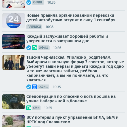
10:36
ОФИЦ.
Новые правила организованной перевозки
детей автобусами вступят в силу 1 сентября
10:36
ПАБЛИКИ
Каждый заслуживает хорошей работы и
уверенности в завтрашнем дне
10:36
ОФИЦ.
Таисия Чернявская: #Полезно_родителям.
Выбираем школьную форму 7 советов, которые
уберегут ваши нервы и деньги Каждый год одно
и то же: магазины забиты, ребёнок
капризничает, а вы не понимаете, за что
хвататься
10:35
ОФИЦ.
Спецоперация по спасению кота прошла на
улице Набережной в Донецке
10:35
СМИ
ВСУ потеряли пункт управления БПЛА, ББМ и
НРТК под Славянском