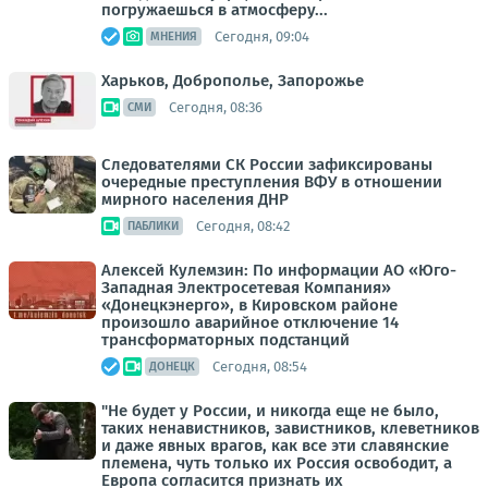
погружаешься в атмосферу...
Сегодня, 09:04
МНЕНИЯ
Харьков, Доброполье, Запорожье
Сегодня, 08:36
СМИ
Следователями СК России зафиксированы
очередные преступления ВФУ в отношении
мирного населения ДНР
Сегодня, 08:42
ПАБЛИКИ
Алексей Кулемзин: По информации АО «Юго-
Западная Электросетевая Компания»
«Донецкэнерго», в Кировском районе
произошло аварийное отключение 14
трансформаторных подстанций
Сегодня, 08:54
ДОНЕЦК
"Не будет у России, и никогда еще не было,
таких ненавистников, завистников, клеветников
и даже явных врагов, как все эти славянские
племена, чуть только их Россия освободит, а
Европа согласится признать их