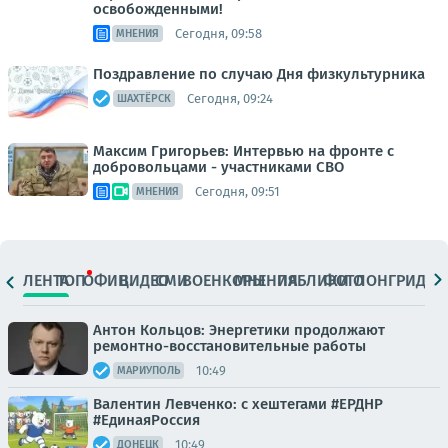
освобожденными!
Сегодня, 09:58
МНЕНИЯ
Поздравление по случаю Дня физкультурника
Сегодня, 09:24
ШАХТЁРСК
Максим Григорьев: Интервью на фронте с
добровольцами - участниками СВО
Сегодня, 09:51
МНЕНИЯ
ЛЕНТА
ТОП
ОФИЦ.
ВИДЕО
СМИ
ВОЕНКОРЫ
МНЕНИЯ
ПАБЛИКИ
ФОТО
ЛОНГРИДЫ
Антон Кольцов: Энергетики продолжают
ремонтно-восстановительные работы
10:49
МАРИУПОЛЬ
Валентин Левченко: с хештегами #ЕРДНР
#ЕдинаяРоссия
10:49
ДОНЕЦК