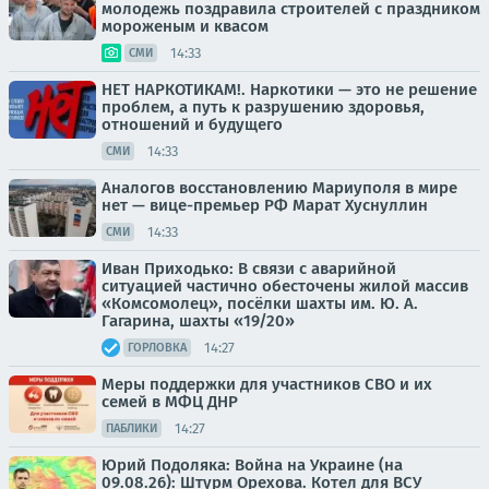
молодежь поздравила строителей с праздником
мороженым и квасом
14:33
СМИ
НЕТ НАРКОТИКАМ!. Наркотики — это не решение
проблем, а путь к разрушению здоровья,
отношений и будущего
14:33
СМИ
Аналогов восстановлению Мариуполя в мире
нет — вице-премьер РФ Марат Хуснуллин
14:33
СМИ
Иван Приходько: В связи с аварийной
ситуацией частично обесточены жилой массив
«Комсомолец», посёлки шахты им. Ю. А.
Гагарина, шахты «19/20»
14:27
ГОРЛОВКА
Меры поддержки для участников СВО и их
семей в МФЦ ДНР
14:27
ПАБЛИКИ
Юрий Подоляка: Война на Украине (на
09.08.26): Штурм Орехова. Котел для ВСУ