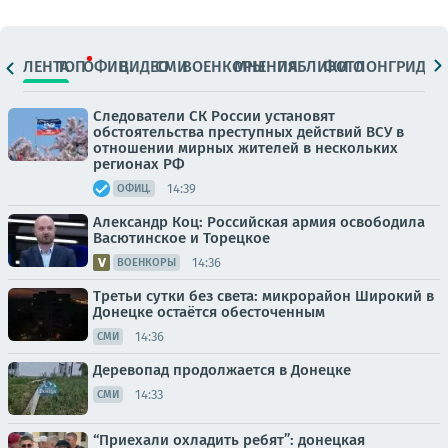
ЛЕНТА
ТОП
ОФИЦ.
ВИДЕО
СМИ
ВОЕНКОРЫ
МНЕНИЯ
ПАБЛИКИ
ФОТО
ЛОНГРИДЫ
Следователи СК России установят
обстоятельства преступных действий ВСУ в
отношении мирных жителей в нескольких
регионах РФ
14:39
ОФИЦ.
Александр Коц: Российская армия освободила
Васютинское и Торецкое
14:36
ВОЕНКОРЫ
Третьи сутки без света: микрорайон Широкий в
Донецке остаётся обесточенным
14:36
СМИ
Деревопад продолжается в Донецке
14:33
СМИ
“Приехали охладить ребят”: донецкая