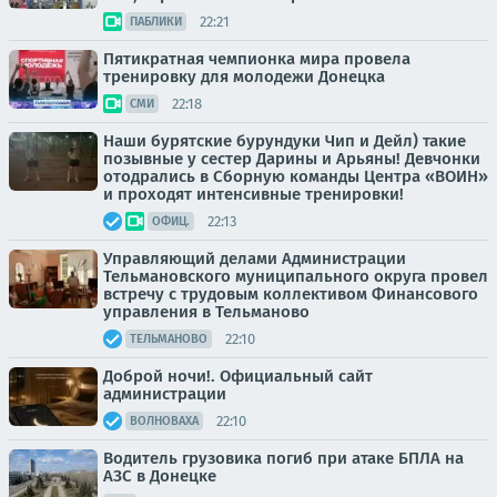
22:21
ПАБЛИКИ
Пятикратная чемпионка мира провела
тренировку для молодежи Донецка
22:18
СМИ
Наши бурятские бурундуки Чип и Дейл) такие
позывные у сестер Дарины и Арьяны! Девчонки
отодрались в Сборную команды Центра «ВОИН»
и проходят интенсивные тренировки!
22:13
ОФИЦ.
Управляющий делами Администрации
Тельмановского муниципального округа провел
встречу с трудовым коллективом Финансового
управления в Тельманово
22:10
ТЕЛЬМАНОВО
Доброй ночи!. Официальный сайт
администрации
22:10
ВОЛНОВАХА
Водитель грузовика погиб при атаке БПЛА на
АЗС в Донецке