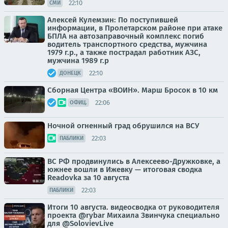
22:10
СМИ
Алексей Кулемзин: По поступившей
информации, в Пролетарском районе при атаке
БПЛА на автозаправочный комплекс погиб
водитель транспортного средства, мужчина
1979 г.р., а также пострадал работник АЗС,
мужчина 1989 г.р
22:10
ДОНЕЦК
Сборная Центра «ВОИН». Марш Бросок в 10 км
22:06
ОФИЦ.
Ночной огненный град обрушился на ВСУ
22:03
ПАБЛИКИ
ВС РФ продвинулись в Алексеево-Дружковке, а
южнее вошли в Ижевку — итоговая сводка
Readovka за 10 августа
22:03
ПАБЛИКИ
Итоги 10 августа. видеосводка от руководителя
проекта @rybar Михаила Звинчука специально
для @SolovievLive