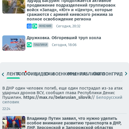
Эдуард Басурин: Продолжается активное
продвижение подразделений группировок
войск «Запад», «Юг» и «Центр», которые
сражаются с армией киевского режима за
полное освобождение региона
Сегодня, 20:32
МНЕНИЯ
Дружковка. Обгоревший труп хохла
Сегодня, 18:06
ПАБЛИКИ
ЛЕНТА
ТОП
ОФИЦ.
ВИДЕО
СМИ
ВОЕНКОРЫ
МНЕНИЯ
ПАБЛИКИ
ФОТО
ЛОНГРИДЫ
В ДНР один человек погиб, еще один пострадал из-за атак
ударных дронов ВСУ, сообщил глава Республики Денис
Пушилин.
https://max.ru/belarusian_silovik
//
Белорусский
силовик
22:24
Владимир Путин заявил, что нужно уделить
особое внимание развитию транспорта в ДНР,
ЛНР, Херсонской и Запорожской областях