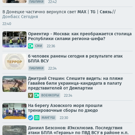
22:42
ПАБЛИКИ
В Донецке частично вернулся свет
MAX
|
TG
|
Связь
//
Донбасс Сегодня
22:40
Ориентир - Москва: как преображается столица
Республики силами региона-шефа?
22:36
СМИ
6 человек ранены сегодня в результате атак
БПЛА ВСУ
22:34
ПАБЛИКИ
Дмитрий Стешин: Спешите видеть: на пляже
Гавайев били украинца-кандидата в палату
представителей от Демпартии
22:34
ВОЕНКОРЫ
На берегу Азовского моря прошли
тренировочные сборы по дзюдо
22:30
МАНГУШ
Даниил Безсонов: #Эксклюзив. Последствия
атаки БПЛА «Герань» по ПВД ВСУ в районе н.п.