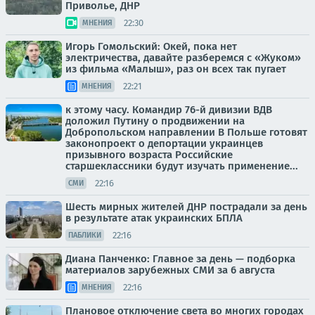
Приволье, ДНР
22:30
МНЕНИЯ
Игорь Гомольский: Окей, пока нет
электричества, давайте разберемся с «Жуком»
из фильма «Малыш», раз он всех так пугает
22:21
МНЕНИЯ
к этому часу. Командир 76-й дивизии ВДВ
доложил Путину о продвижении на
Добропольском направлении В Польше готовят
законопроект о депортации украинцев
призывного возраста Российские
старшеклассники будут изучать применение...
22:16
СМИ
Шесть мирных жителей ДНР пострадали за день
в результате атак украинских БПЛА
22:16
ПАБЛИКИ
Диана Панченко: Главное за день — подборка
материалов зарубежных СМИ за 6 августа
22:16
МНЕНИЯ
Плановое отключение света во многих городах