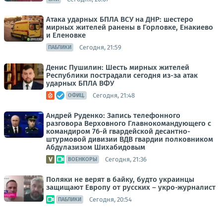
Атака ударных БПЛА ВСУ на ДНР: шестеро
мирных жителей ранены в Горловке, Енакиево
и Еленовке
Сегодня, 21:59
ПАБЛИКИ
Денис Пушилин: Шесть мирных жителей
Республики пострадали сегодня из-за атак
ударных БПЛА ВФУ
Сегодня, 21:48
ОФИЦ.
Андрей Руденко: Запись телефонного
разговора Верховного Главнокомандующего с
командиром 76-й гвардейской десантно-
штурмовой дивизии ВДВ гвардии полковником
Абдулазизом Шихабидовым
Сегодня, 21:36
ВОЕНКОРЫ
Поляки не верят в байку, будто украинцы
защищают Европу от русских – укро-журналист
Сегодня, 20:54
ПАБЛИКИ