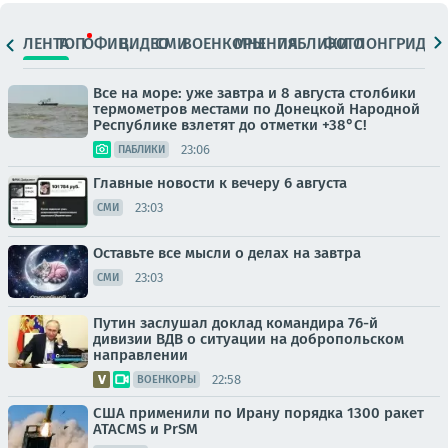
ЛЕНТА
ТОП
ОФИЦ.
ВИДЕО
СМИ
ВОЕНКОРЫ
МНЕНИЯ
ПАБЛИКИ
ФОТО
ЛОНГРИДЫ
Все на море: уже завтра и 8 августа столбики
термометров местами по Донецкой Народной
Республике взлетят до отметки +38°C!
23:06
ПАБЛИКИ
Главные новости к вечеру 6 августа
23:03
СМИ
Оставьте все мысли о делах на завтра
23:03
СМИ
Путин заслушал доклад командира 76-й
дивизии ВДВ о ситуации на добропольском
направлении
22:58
ВОЕНКОРЫ
США применили по Ирану порядка 1300 ракет
ATACMS и PrSM