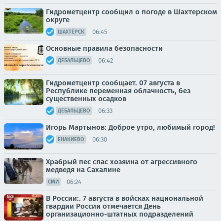
Гидрометцентр сообщил о погоде в Шахтерском
округе
06:45
ШАХТЁРСК
Основные правила безопасности
06:42
ДЕБАЛЬЦЕВО
Гидрометцентр сообщает. 07 августа в
Республике переменная облачность, без
существенных осадков
06:33
ДЕБАЛЬЦЕВО
Игорь Мартынов: Доброе утро, любимый город!
06:30
ЕНАКИЕВО
Храбрый пес спас хозяина от агрессивного
медведя на Сахалине
06:24
СМИ
В России:. 7 августа в войсках национальной
гвардии России отмечается День
организационно-штатных подразделений