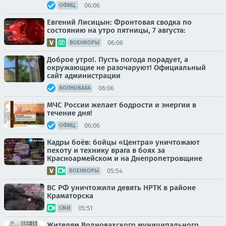
06:06
ОФИЦ.
Евгений Лисицын: Фронтовая сводка по
состоянию на утро пятницы, 7 августа:
06:06
ВОЕНКОРЫ
Доброе утро!. Пусть погода порадует, а
окружающие не разочаруют! Официальный
сайт администрации
06:06
ВОЛНОВАХА
МЧС России желает бодрости и энергии в
течение дня!
06:06
ОФИЦ.
Кадры боёв: бойцы «Центра» уничтожают
пехоту и технику врага в боях за
Красноармейском и на Днепропетровщине
05:54
ВОЕНКОРЫ
ВС РФ уничтожили девять НРТК в районе
Краматорска
05:51
СМИ
Жителям Волновахского муниципального