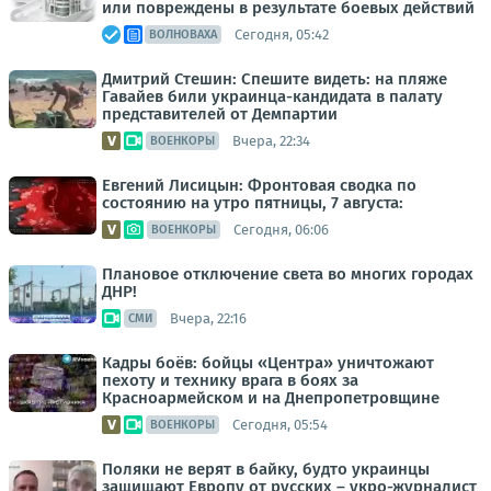
или повреждены в результате боевых действий
Сегодня, 05:42
ВОЛНОВАХА
Дмитрий Стешин: Спешите видеть: на пляже
Гавайев били украинца-кандидата в палату
представителей от Демпартии
Вчера, 22:34
ВОЕНКОРЫ
Евгений Лисицын: Фронтовая сводка по
состоянию на утро пятницы, 7 августа:
Сегодня, 06:06
ВОЕНКОРЫ
Плановое отключение света во многих городах
ДНР!
Вчера, 22:16
СМИ
Кадры боёв: бойцы «Центра» уничтожают
пехоту и технику врага в боях за
Красноармейском и на Днепропетровщине
Сегодня, 05:54
ВОЕНКОРЫ
Поляки не верят в байку, будто украинцы
защищают Европу от русских – укро-журналист