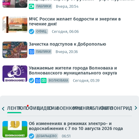
Вчера, 20:54
ПАБЛИКИ
МЧС России желает бодрости и энергии в
течение дня!
Сегодня, 06:06
ОФИЦ.
Зачистка подступов к Доброполью
Вчера, 20:36
ПАБЛИКИ
Уважаемые жители города Волноваха и
Волновахского муниципального округа
Сегодня, 05:39
ВОЛНОВАХА
ЛЕНТА
ТОП
ОФИЦ.
ВИДЕО
СМИ
ВОЕНКОРЫ
МНЕНИЯ
ПАБЛИКИ
ФОТО
ЛОНГРИДЫ
Об изменениях в режимах электро- и
водоснабжения с 7 по 10 августа 2026 года
06:51
ДЕБАЛЬЦЕВО