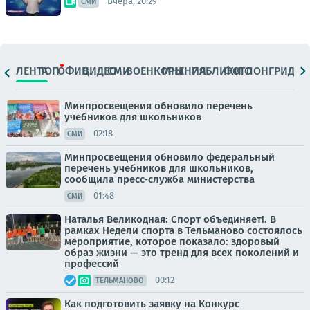
Вчера, 20:29
СМИ
ЛЕНТА
ТОП
ОФИЦ.
ВИДЕО
СМИ
ВОЕНКОРЫ
МНЕНИЯ
ПАБЛИКИ
ФОТО
ЛОНГРИДЫ
Минпросвещения обновило перечень
учебников для школьников
02:18
СМИ
Минпросвещения обновило федеральный
перечень учебников для школьников,
сообщила пресс-служба министерства
01:48
СМИ
Наталья Великодная: Спорт объединяет!. В
рамках Недели спорта в Тельманово состоялось
мероприятие, которое показало: здоровый
образ жизни — это тренд для всех поколений и
профессий
00:12
ТЕЛЬМАНОВО
Как подготовить заявку на Конкурс