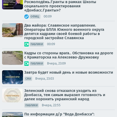
Росмолодёжь.Гранты в рамках Школы
социального проектирования
«Донбасс.Гранты»?
00:09
ОФИЦ.
Два майора: Славянское направление.
Операторы БПЛА Южного военного округа
делятся кадрами своей боевой работы в
городской застройке Славянска
00:09
ПАБЛИКИ
Кадры со стороны врага.. Обстановка на дороге
с Краматорска на Алексеево-Дружковку
Вчера, 23:09
ПАБЛИКИ
Завтра будет новый день и новые возможности
Вчера, 23:03
СМИ
Зеленский снова отказался уходить из
Донбасса, тем самым выразил готовность и
далее хоронить украинский народ
Вчера, 22:55
ПАБЛИКИ
По информации д/р "Вода Донбасса":