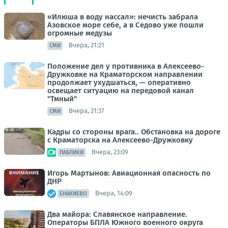
«Илюша в воду нассал»: нечисть забрала
Азовское море себе, а в Седово уже пошли
огромные медузы
Вчера, 21:21
СМИ
Положение дел у противника в Алексеево-
Дружковке на Краматорском направлении
продолжает ухудшаться, — оперативно
освещает ситуацию на передовой канал
"Тмный"
Вчера, 21:37
СМИ
Кадры со стороны врага.. Обстановка на дороге
с Краматорска на Алексеево-Дружковку
Вчера, 23:09
ПАБЛИКИ
Игорь Мартынов: Авиационная опасность по
ДНР
Вчера, 14:09
ЕНАКИЕВО
Два майора: Славянское направление.
Операторы БПЛА Южного военного округа