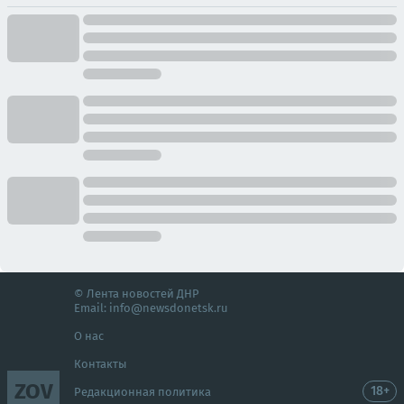
© Лента новостей ДНР
Email:
info@newsdonetsk.ru
О нас
Контакты
ZOV
18+
Редакционная политика