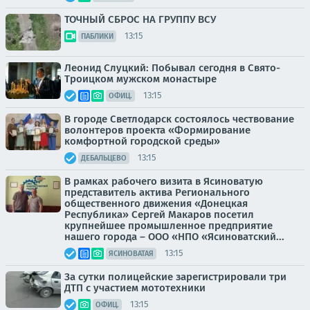
ТОЧНЫЙ СБРОС НА ГРУППУ ВСУ
13:15
ПАБЛИКИ
Леонид Слуцкий: Побывал сегодня в Свято-
Троицком мужском монастыре
13:15
ОФИЦ.
В городе Светлодарск состоялось чествование
волонтеров проекта «Формирование
комфортной городской среды»
13:15
ДЕБАЛЬЦЕВО
В рамках рабочего визита в Ясиноватую
представитель актива Регионального
общественного движения «Донецкая
Республика» Сергей Макаров посетил
крупнейшее промышленное предприятие
нашего города – ООО «НПО «Ясиноватский...
13:15
ЯСИНОВАТАЯ
За сутки полицейские зарегистрировали три
ДТП с участием мототехники
13:15
ОФИЦ.