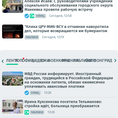
Алексей Исаев: С руководителями учреждений
социального обслуживания городского округа
Макеевка провели рабочую встречу
Сегодня, 12:58
ОФИЦ.
"Клика ЦРУ-МИ6-ВСУ в отчаянии наворотила
дел, которые возвращаются им бумерангом
Сегодня, 12:19
ПАБЛИКИ
ЛЕНТА
ТОП
ОФИЦ.
ВИДЕО
СМИ
ВОЕНКОРЫ
МНЕНИЯ
ПАБЛИКИ
ФОТО
ЛОНГРИДЫ
МВД России информирует. Иностранный
граждан, трудящийся в Российской Федерации
на основании патента, обязан ежемесячно
уплачивать авансовые платежи
13:26
ОФИЦ.
Ирина Куксенкова посетила Тельманово:
стройка идёт, больница преображается
13:26
ПАБЛИКИ