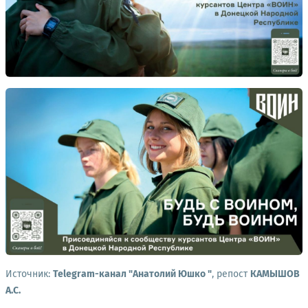
Источник:
Telegram-канал "Анатолий Юшко "
, репост
КАМЫШОВ
А.С.