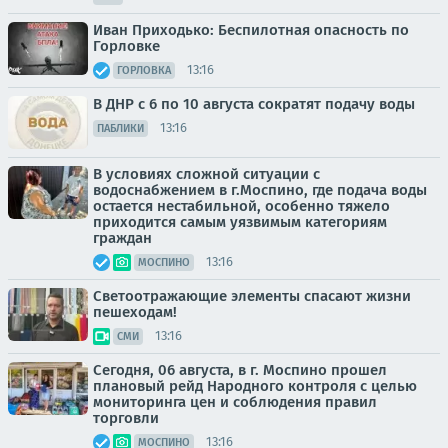
Иван Приходько: Беспилотная опасность по
Горловке
13:16
ГОРЛОВКА
В ДНР с 6 по 10 августа сократят подачу воды
13:16
ПАБЛИКИ
В условиях сложной ситуации с
водоснабжением в г.Моспино, где подача воды
остается нестабильной, особенно тяжело
приходится самым уязвимым категориям
граждан
13:16
МОСПИНО
Светоотражающие элементы спасают жизни
пешеходам!
13:16
СМИ
Сегодня, 06 августа, в г. Моспино прошел
плановый рейд Народного контроля с целью
мониторинга цен и соблюдения правил
торговли
13:16
МОСПИНО