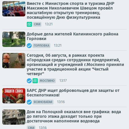
Вместе с Министром спорта и туризма ДНР
Максимом Николаевичем Швецом провёл
масштабную открытую тренировку,
посвящённую Дню физкультурника
13:21
СМИ
Добрые дела жителей Калининского района
Горловки
13:21
ГОРЛОВКА
Сегодня, 06 августа, в рамках проекта
«Городская среда» сотрудники предприятий,
организаций и учреждений г.Моспино приняли
участие в традиционной акции "Чистый
четверг"
13:17
МОСПИНО
БАРС ДНР ищет добровольцев для защиты от
беспилотников!
13:16
ЯСИНОВАТАЯ
Дом на Полоцкой оказался вне графика: вода
до пятого этажа доходит только при
достаточном наполнении водовода
13:16
СМИ