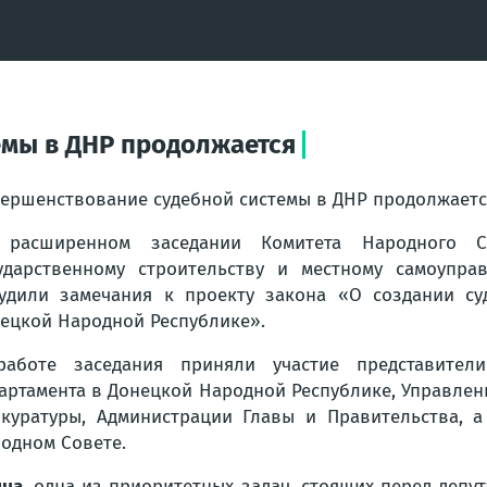
емы в ДНР продолжается
ершенствование судебной системы в ДНР продолжаетс
 расширенном заседании Комитета Народного Со
ударственному строительству и местному самоупр
удили замечания к проекту закона «О создании су
ецкой Народной Республике».
аботе заседания приняли участие представители
артамента в Донецкой Народной Республике, Управлен
куратуры, Администрации Главы и Правительства, 
одном Совете.
ина
, одна из приоритетных задач, стоящих перед депу