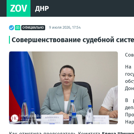
ZOV
ДНР
9 июля 2026, 17:54
ОФИЦИАЛЬНО
Совершенствование судебной сист
Сов
На
гос
обс
Дон
В р
деп
Про
Нар
Как отметила председатель Комитета
Елена Шишк