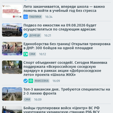
Лето заканчивается, впереди школа — важно
помочь войти в учебный год без стресса
16:34
ПАБЛИКИ
Подвоз по емкостям на 09.08.2026 будет
осуществляться по следующим адресам:
16:21
ДОНЕЦК
Единоборства без границ! Открытая тренировка
в ДНР: 300 бойцов на одной площадке
16:12
СМИ
Спорт объединяет соседей!. Сегодня Макеевка
поддержала «Всероссийскую соседскую
зарядку» в рамках акции «Добрососедское
лето» проекта «Школа ЖКХ»
16:09
МАКЕЕВКА
Топ-3 вакансии дня:. Требуются специалисты на
2-3 линию фронта
16:09
СМИ
Бойцы группировки войск «Центр» ВС РФ
уничтожили украинскую станцию РЭБ ВСУ