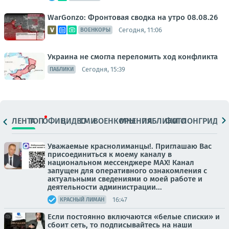
WarGonzo: Фронтовая сводка на утро 08.08.26
Сегодня, 11:06
ВОЕНКОРЫ
Украина не смогла переломить ход конфликта
Сегодня, 15:39
ПАБЛИКИ
ЛЕНТА
ТОП
ОФИЦ.
ВИДЕО
СМИ
ВОЕНКОРЫ
МНЕНИЯ
ПАБЛИКИ
ФОТО
ЛОНГРИДЫ
Уважаемые краснолиманцы!. Приглашаю Вас
присоединиться к моему каналу в
национальном мессенджере MAX! Канал
запущен для оперативного ознакомления с
актуальными сведениями о моей работе и
деятельности администрации...
16:47
КРАСНЫЙ ЛИМАН
Если постоянно включаются «белые списки» и
сбоит сеть, то подписывайтесь на наши