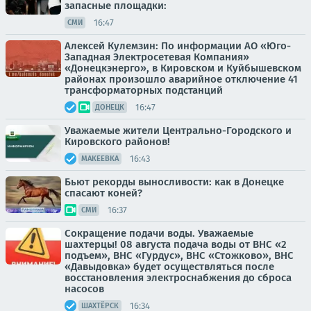
запасные площадки:
16:47
СМИ
Алексей Кулемзин: По информации АО «Юго-
Западная Электросетевая Компания»
«Донецкэнерго», в Кировском и Куйбышевском
районах произошло аварийное отключение 41
трансформаторных подстанций
16:47
ДОНЕЦК
Уважаемые жители Центрально-Городского и
Кировского районов!
16:43
МАКЕЕВКА
Бьют рекорды выносливости: как в Донецке
спасают коней?
16:37
СМИ
Сокращение подачи воды. Уважаемые
шахтерцы! 08 августа подача воды от ВНС «2
подъем», ВНС «Гурдус», ВНС «Стожково», ВНС
«Давыдовка» будет осуществляться после
восстановления электроснабжения до сброса
насосов
16:34
ШАХТЁРСК