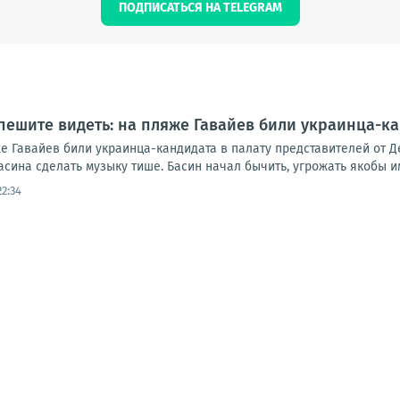
ПОДПИСАТЬСЯ НА TELEGRAM
пешите видеть: на пляже Гавайев били украинца-ка
е Гавайев били украинца-кандидата в палату представителей от Д
ина сделать музыку тише. Басин начал бычить, угрожать якобы им
22:34