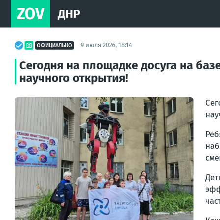
ZOV
ДНР
9 июля 2026, 18:14
ОФИЦИАЛЬНО
Сегодня на площадке досуга на баз
научного открытия!
Сег
нау
Реб
наб
сме
Дет
эфф
час