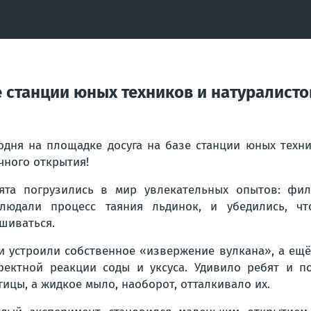
е станции юных техников и натуралист
одня на площадке досуга на базе станции юных техн
чного открытия!
ята погрузились в мир увлекательных опытов: фил
людали процесс таяния льдинок, и убедились, ч
шиваться.
и устроили собственное «извержение вулкана», а ещ
ектной реакции соды и уксуса. Удивило ребят и п
тицы, а жидкое мыло, наоборот, отталкивало их.