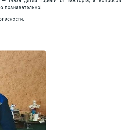
— глаза детей горели от восторга, а вопросов
но познавательно!
опасности.