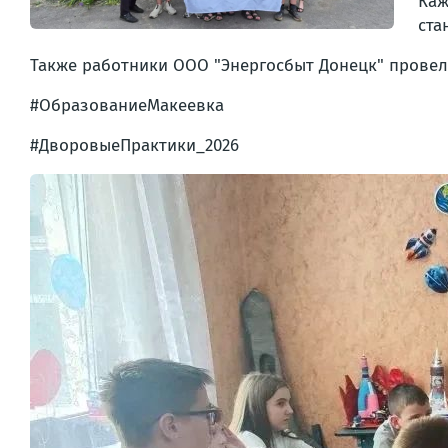
Каж
ста
Также работники ООО "Энергосбыт Донецк" провел
#ОбразованиеМакеевка
#ДворовыеПрактики_2026