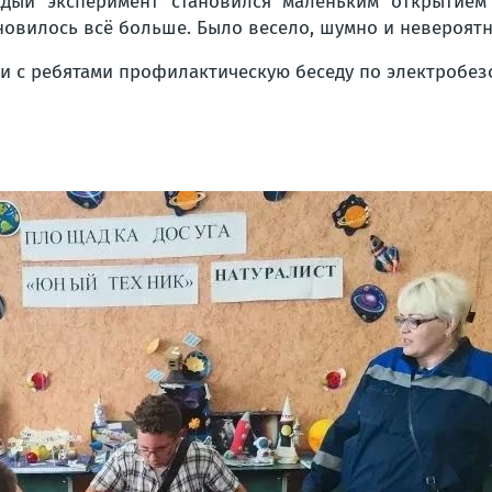
дый эксперимент становился маленьким открытием 
новилось всё больше. Было весело, шумно и невероят
и с ребятами профилактическую беседу по электробез