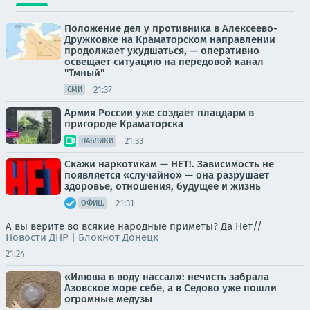
Положение дел у противника в Алексеево-
Дружковке на Краматорском направлении
продолжает ухудшаться, — оперативно
освещает ситуацию на передовой канал
"Тмный"
21:37
СМИ
Армия России уже создаёт плацдарм в
пригороде Краматорска
21:33
ПАБЛИКИ
Скажи наркотикам — НЕТ!. Зависимость не
появляется «случайно» — она разрушает
здоровье, отношения, будущее и жизнь
21:31
ОФИЦ.
А вы верите во всякие народные приметы? Да Нет//
Новости ДНР | Блокнот Донецк
21:24
«Илюша в воду нассал»: нечисть забрала
Азовское море себе, а в Седово уже пошли
огромные медузы