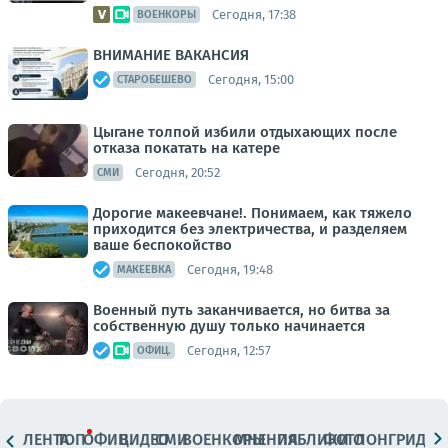
Сегодня, 17:38
ВОЕНКОРЫ
ВНИМАНИЕ ВАКАНСИЯ
Сегодня, 15:00
СТАРОБЕШЕВО
Цыгане толпой избили отдыхающих после
отказа покатать на катере
Сегодня, 20:52
СМИ
Дорогие макеевчане!. Понимаем, как тяжело
приходится без электричества, и разделяем
ваше беспокойство
Сегодня, 19:48
МАКЕЕВКА
Военный путь заканчивается, но битва за
собственную душу только начинается
Сегодня, 12:57
ОФИЦ.
ЛЕНТА
ТОП
ОФИЦ.
ВИДЕО
СМИ
ВОЕНКОРЫ
МНЕНИЯ
ПАБЛИКИ
ФОТО
ЛОНГРИДЫ