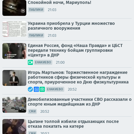
Спокойной ночи, Мариуполь!
21:03
ПАБЛИКИ
Украина приобрела у Турции множество
различного вооружения
21:03
ПАБЛИКИ
Единая Россия, фонд «Наша Правда» и ЦБСТ
передали технику бойцам группировки
«Центр» в ДНР
21:00
ЕНАКИЕВО
Игорь Мартынов: Торжественное награждение
работников сферы физической культуры и
спорта, приуроченное ко Дню физкультурника
20:52
ЕНАКИЕВО
Демобилизованные участники СВО рассказали о
спорте юным медийщикам из ДНР
20:52
СМИ
Цыгане толпой избили отдыхающих после
отказа покатать на катере
20:52
СМИ