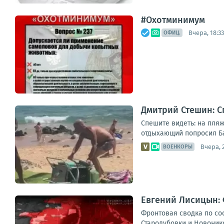
#Охотминимум
Вчера, 18:33
ОФИЦ.
Дмитрий Стешин: С
Спешите видеть: на пляж
отдыхающий попросил Бас
Вчера, 
ВОЕНКОРЫ
Евгений Лисицын: 
Фронтовая сводка по сос
Стародубовки и Новонико