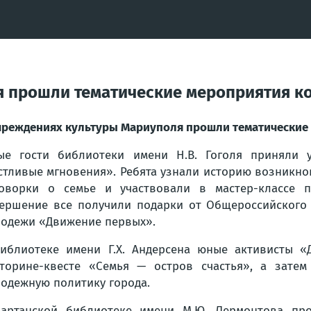
 прошли тематические мероприятия ко
чреждениях культуры Мариуполя прошли тематические 
е гости библиотеки имени Н.В. Гоголя приняли у
стливые мгновения». Ребята узнали историю возникн
оворки о семье и участвовали в мастер-классе 
ершение все получили подарки от Общероссийского 
одежи «Движение первых».
иблиотеке имени Г.Х. Андерсена юные активисты «
торине-квесте «Семья — остров счастья», а зате
одежную политику города.
артанской библиотеке имени М.Ю. Лермонтова про