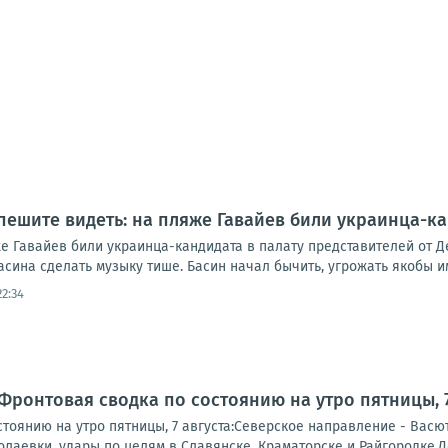
пешите видеть: на пляже Гавайев били украинца-ка
е Гавайев били украинца-кандидата в палату представителей от Д
ина сделать музыку тише. Басин начал бычить, угрожать якобы им
22:34
Фронтовая сводка по состоянию на утро пятницы, 7
тоянию на утро пятницы, 7 августа:Северское направление - Васю
лаевки, удары по целям в Славянске, Краматорске и Райгородке.Д