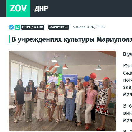
ZOV
ДНР
9 июля 2026, 19:06
ОФИЦИАЛЬНО
МАРИУПОЛЬ
В учреждениях культуры Мариуполя
В у
Юны
сча
пог
зав
мол
В б
вик
мол
В С