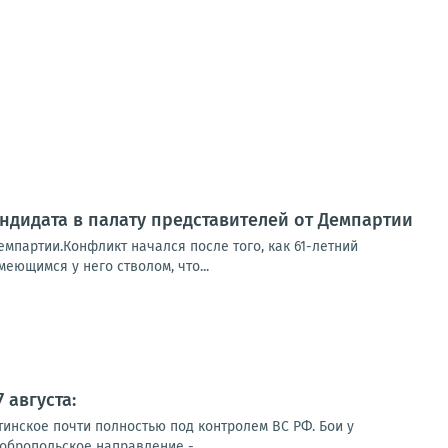
ндидата в палату представителей от Демпартии
емпартии.Конфликт начался после того, как 61-летний
еющимся у него стволом, что...
 августа:
тинское почти полностью под контролем ВС РФ. Бои у
обропольское направление -...