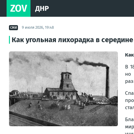
ZOV
ДНР
9 июля 2026, 19:48
СМИ
Как угольная лихорадка в середине
Как
В 1
но 
раз
Спа
про
ста
Бла
мир
учи