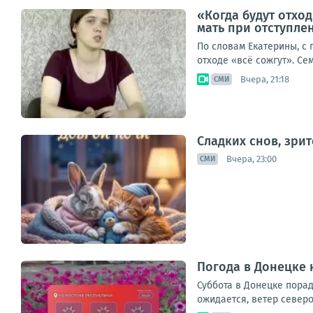
«Когда будут отход
мать при отступле
По словам Екатерины, с
отходе «всё сожгут». Се
Вчера, 21:18
СМИ
Сладких снов, зри
Вчера, 23:00
СМИ
Погода в Донецке н
Суббота в Донецке порад
ожидается, ветер северо