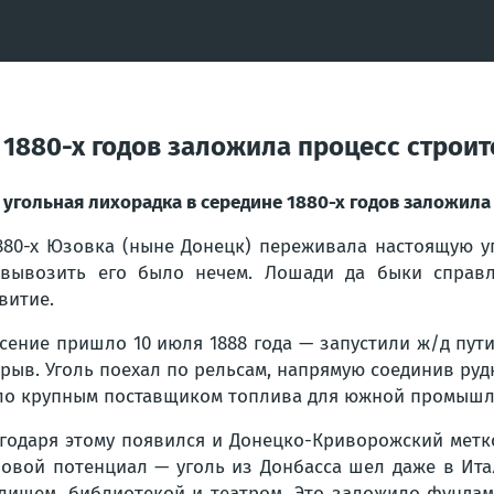
 1880-х годов заложила процесс строи
 угольная лихорадка в середине 1880-х годов заложил
880-х Юзовка (ныне Донецк) переживала настоящую у
вывозить его было нечем. Лошади да быки справл
витие.
сение пришло 10 июля 1888 года — запустили ж/д пут
рыв. Уголь поехал по рельсам, напрямую соединив руд
ло крупным поставщиком топлива для южной промышл
годаря этому появился и Донецко-Криворожский метко
овой потенциал — уголь из Донбасса шел даже в Ита
лищем, библиотекой и театром. Это заложило фундам