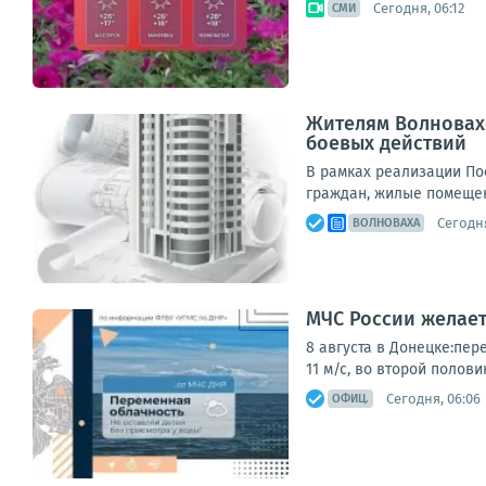
Сегодня, 06:12
СМИ
Жителям Волновах
боевых действий
В рамках реализации По
граждан, жилые помещен
Сегодня
ВОЛНОВАХА
МЧС России желае
8 августа в Донецке:пер
11 м/с, во второй полови
Сегодня, 06:06
ОФИЦ.