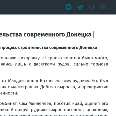
тельства современного Донецка
а процесс строительства современного Донецка
гольную лихорадку. «Черного золота» было много,
ялись лишь с десятками пудов, сильно тормозя
и от Мандрыкино к Вознесенскому руднику. Это был
ник с магистралью. Добыча выросла, и предприятие
енности.
мбинат. Сам Менделеев, посетив край, оценил его
лию. А вокруг рудника вырос поселок с церковью,
ент городской инфраструктуры, из которой вырос