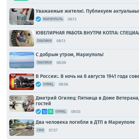
Уважаемые жители!. Публикуем актуальный
08:13
МАРИУПОЛЬ
ЮВЕЛИРНАЯ РАБОТА ВНУТРИ КОТЛА: СПЕЦ
08:13
ПАБЛИКИ
С добрым утром, Мариуполь!
08:06
ПАБЛИКИ
В России:. В ночь на 8 августа 1941 года
08:06
ОФИЦ.
Дмитрий Огилец: Пятница в Доме Ветерана, 
гостей
08:03
ОФИЦ.
Два человека погибли в ДТП в Мариуполе
07:57
СМИ