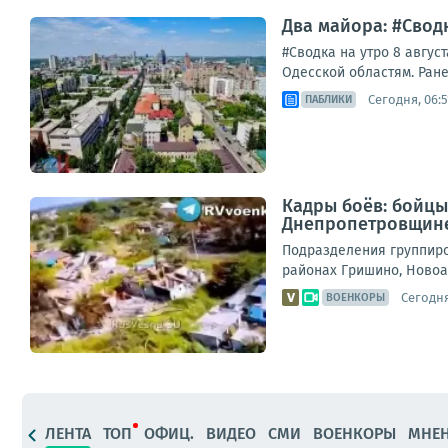
Два майора: #Сводк
#Сводка на утро 8 авгус
Одесской областям. Ране
Сегодня, 06:5
ПАБЛИКИ
Кадры боёв: бойцы
Днепропетровщин
Подразделения группиро
районах Гришино, Новоа
Сегодня
ВОЕНКОРЫ
ЛЕНТА
ТОП
ОФИЦ.
ВИДЕО
СМИ
ВОЕНКОРЫ
МНЕ