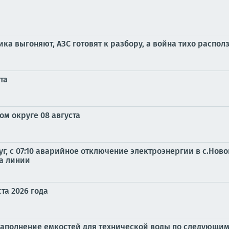
ника выгоняют, АЗС готовят к разбору, а война тихо распол
та
м округе 08 августа
г, с 07:10 аварийное отключение электроэнергии в с.Ново
на линии
та 2026 года
наполнение емкостей для технической воды по следующим