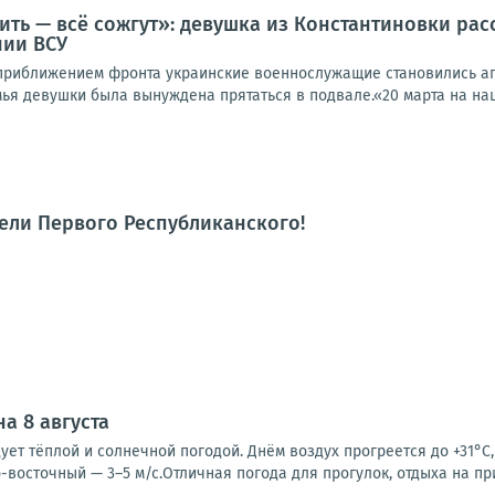
ить — всё сожгут»: девушка из Константиновки рас
нии ВСУ
 приближением фронта украинские военнослужащие становились аг
мья девушки была вынуждена прятаться в подвале.«20 марта на наш 
тели Первого Республиканского!
а 8 августа
ует тёплой и солнечной погодой. Днём воздух прогреется до +31°C,
-восточный — 3–5 м/с.Отличная погода для прогулок, отдыха на пр