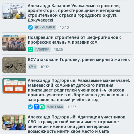
Александр Качанов: Уважаемые строители,
архитекторы, проектировщики и ветераны
строительной отрасли городского округа
Докучаевск!
10:40
ДОКУЧАЕВСК
Поздравили строителей от шеф-ригионов с
профессиональным праздником
10:36
ПАБЛИКИ
ВСУ атаковали Горловку, ранен мирный житель
10:32
СМИ
Александр Подгорный: Уважаемые макеевчане!.
Макеевский комбинат детского питания
приглашает родителей учеников 1–4 классов
принять участие в выборе меню для школьных
завтраков на новый учебный год
10:32
МАКЕЕВКА
Александр Подгорный: Адаптация участников
СВО к гражданской жизни имеет огромное
значение: именно она даёт ветеранам
возможность найти свое место и быть