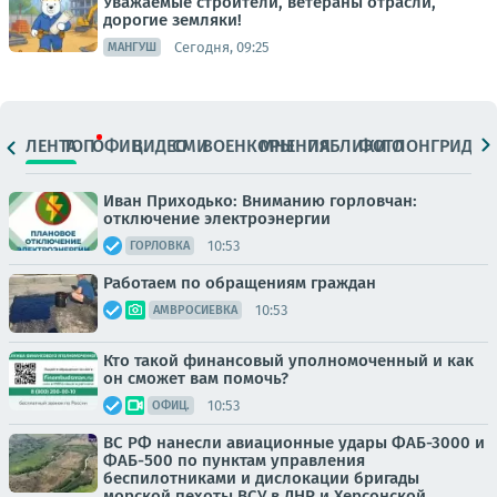
Уважаемые строители, ветераны отрасли,
дорогие земляки!
Сегодня, 09:25
МАНГУШ
ЛЕНТА
ТОП
ОФИЦ.
ВИДЕО
СМИ
ВОЕНКОРЫ
МНЕНИЯ
ПАБЛИКИ
ФОТО
ЛОНГРИДЫ
Иван Приходько: Вниманию горловчан:
отключение электроэнергии
10:53
ГОРЛОВКА
Работаем по обращениям граждан
10:53
АМВРОСИЕВКА
Кто такой финансовый уполномоченный и как
он сможет вам помочь?
10:53
ОФИЦ.
ВС РФ нанесли авиационные удары ФАБ-3000 и
ФАБ-500 по пунктам управления
беспилотниками и дислокации бригады
морской пехоты ВСУ в ДНР и Херсонской