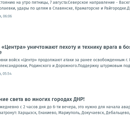
тоянию на утро пятницы, 7 августа:Северское направление - Васю
лаевки, удары по целям в Славянске, Краматорске и Райгородке.Д
, 06:06
 «Центра» уничтожают пехоту и технику врага в б
е
вки войск «Центр» продолжают атаки за ранее освобожденным г. П
лександровки, Родинского и Дорожного.Поддержку штурмовым подр
, 05:54
ие света во многих городах ДНР!
 ежедневно с 2 часов дня до 6-ти вечера, это нужно для начала ав
атронут: Харцызск, Енакиево, Мариуполь, Докучаевск, Дебальцево, 