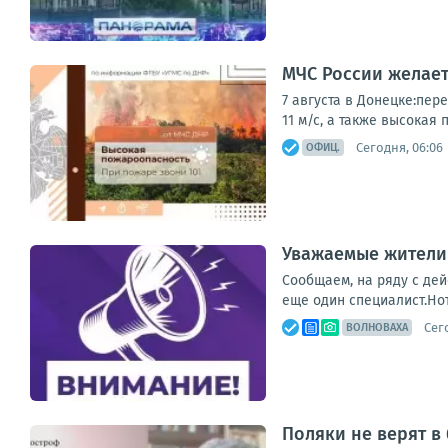
МЧС России желает
7 августа в Донецке:пер
11 м/с, а также высокая 
Сегодня, 06:06
ОФИЦ.
Уважаемые жители
Сообщаем, на ряду с де
еще один специалист.Но
Сег
ВОЛНОВАХА
Поляки не верят в