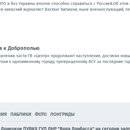
НАТО и без Украины вполне способно справиться с Россией.Об это
в киевский журналист Вахтанг Кипиани, ныне военнослужащий, пер
в к Доброполью
влении части ГВ «Центр» продолжают наступление, достигая новы
упам к одноименному городу, превращенному ВСУ за последние годы
НИЯ
ПАБЛИКИ
ФОТО
ЛОНГРИДЫ
Донецкое ПУВКХ ГУП ДНР "Вода Донбасса" на сегодня зап