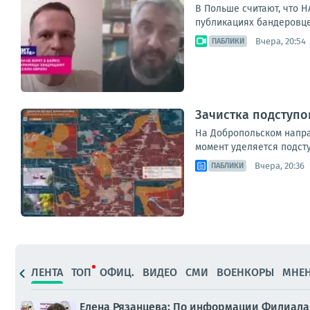
В Польше считают, что 
публикациях бандеровце
Вчера, 20:54
ПАБЛИКИ
Зачистка подступо
На Добропольском напра
момент уделяется подст
Вчера, 20:36
ПАБЛИКИ
ЛЕНТА
ТОП
ОФИЦ.
ВИДЕО
СМИ
ВОЕНКОРЫ
МНЕ
Елена Рязанцева: По информации Филиала 