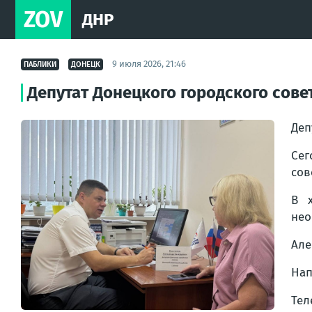
ZOV
ДНР
9 июля 2026, 21:46
ПАБЛИКИ
ДОНЕЦК
Депутат Донецкого городского сов
Деп
Сег
сов
В 
нео
Але
Нап
Тел