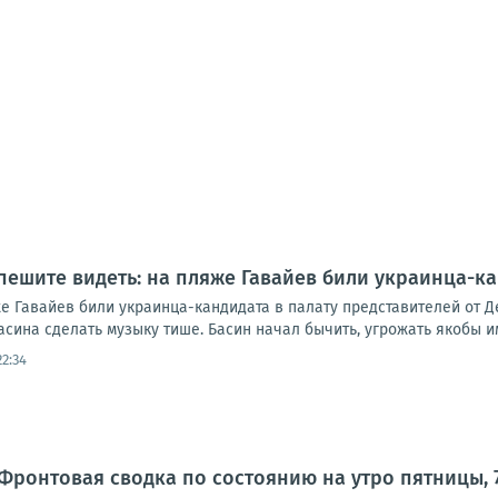
пешите видеть: на пляже Гавайев били украинца-ка
е Гавайев били украинца-кандидата в палату представителей от Д
ина сделать музыку тише. Басин начал бычить, угрожать якобы им
22:34
Фронтовая сводка по состоянию на утро пятницы, 7