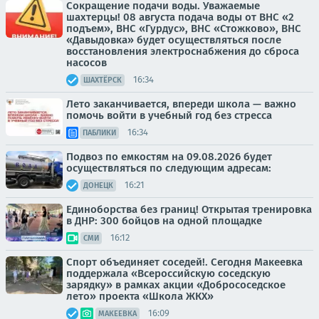
Сокращение подачи воды. Уважаемые
шахтерцы! 08 августа подача воды от ВНС «2
подъем», ВНС «Гурдус», ВНС «Стожково», ВНС
«Давыдовка» будет осуществляться после
восстановления электроснабжения до сброса
насосов
16:34
ШАХТЁРСК
Лето заканчивается, впереди школа — важно
помочь войти в учебный год без стресса
16:34
ПАБЛИКИ
Подвоз по емкостям на 09.08.2026 будет
осуществляться по следующим адресам:
16:21
ДОНЕЦК
Единоборства без границ! Открытая тренировка
в ДНР: 300 бойцов на одной площадке
16:12
СМИ
Спорт объединяет соседей!. Сегодня Макеевка
поддержала «Всероссийскую соседскую
зарядку» в рамках акции «Добрососедское
лето» проекта «Школа ЖКХ»
16:09
МАКЕЕВКА