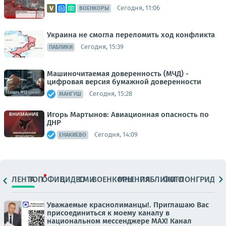
Сегодня, 11:06
ВОЕНКОРЫ
Украина не смогла переломить ход конфликта
Сегодня, 15:39
ПАБЛИКИ
Машиночитаемая доверенность (МЧД) -
цифровая версия бумажной доверенности
Сегодня, 15:28
МАНГУШ
Игорь Мартынов: Авиационная опасность по
ДНР
Сегодня, 14:09
ЕНАКИЕВО
ЛЕНТА
ТОП
ОФИЦ.
ВИДЕО
СМИ
ВОЕНКОРЫ
МНЕНИЯ
ПАБЛИКИ
ФОТО
ЛОНГРИДЫ
Уважаемые краснолиманцы!. Приглашаю Вас
присоединиться к моему каналу в
национальном мессенджере MAX! Канал