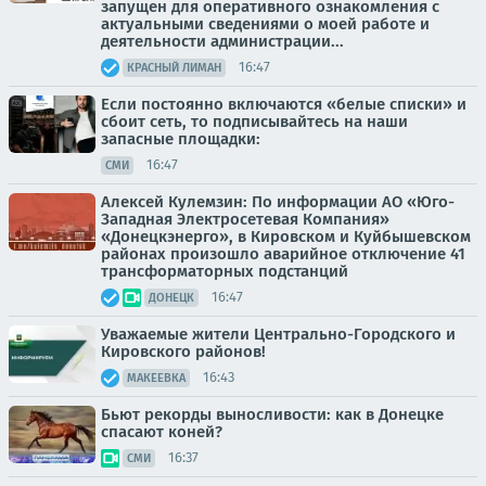
запущен для оперативного ознакомления с
актуальными сведениями о моей работе и
деятельности администрации...
16:47
КРАСНЫЙ ЛИМАН
Если постоянно включаются «белые списки» и
сбоит сеть, то подписывайтесь на наши
запасные площадки:
16:47
СМИ
Алексей Кулемзин: По информации АО «Юго-
Западная Электросетевая Компания»
«Донецкэнерго», в Кировском и Куйбышевском
районах произошло аварийное отключение 41
трансформаторных подстанций
16:47
ДОНЕЦК
Уважаемые жители Центрально-Городского и
Кировского районов!
16:43
МАКЕЕВКА
Бьют рекорды выносливости: как в Донецке
спасают коней?
16:37
СМИ