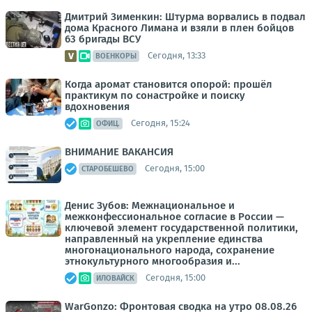
Дмитрий Зименкин: Штурма ворвались в подвал
дома Красного Лимана и взяли в плен бойцов
63 бригады ВСУ
Сегодня, 13:33
ВОЕНКОРЫ
Когда аромат становится опорой: прошёл
практикум по сонастройке и поиску
вдохновения
Сегодня, 15:24
ОФИЦ.
ВНИМАНИЕ ВАКАНСИЯ
Сегодня, 15:00
СТАРОБЕШЕВО
Денис Зубов: Межнациональное и
межконфессиональное согласие в России —
ключевой элемент государственной политики,
направленный на укрепление единства
многонационального народа, сохранение
этнокультурного многообразия и...
Сегодня, 15:00
ИЛОВАЙСК
WarGonzo: Фронтовая сводка на утро 08.08.26