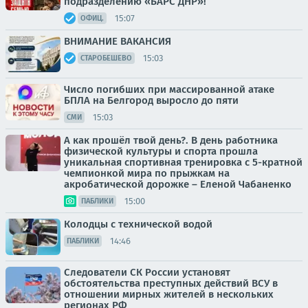
подразделению «БАРС ДНР»!
15:07
ОФИЦ.
ВНИМАНИЕ ВАКАНСИЯ
15:03
СТАРОБЕШЕВО
Число погибших при массированной атаке
БПЛА на Белгород выросло до пяти
15:03
СМИ
А как прошёл твой день?. В день работника
физической культуры и спорта прошла
уникальная спортивная тренировка с 5-кратной
чемпионкой мира по прыжкам на
акробатической дорожке – Еленой Чабаненко
15:00
ПАБЛИКИ
Колодцы с технической водой
14:46
ПАБЛИКИ
Следователи СК России установят
обстоятельства преступных действий ВСУ в
отношении мирных жителей в нескольких
регионах РФ