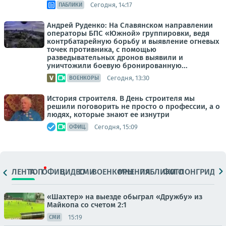
Сегодня, 14:17
ПАБЛИКИ
Андрей Руденко: На Славянском направлении
операторы БПС «Южной» группировки, ведя
контрбатарейную борьбу и выявление огневых
точек противника, с помощью
разведывательных дронов выявили и
уничтожили боевую бронированную...
Сегодня, 13:30
ВОЕНКОРЫ
История строителя. В День строителя мы
решили поговорить не просто о профессии, а о
людях, которые знают ее изнутри
Сегодня, 15:09
ОФИЦ.
ЛЕНТА
ТОП
ОФИЦ.
ВИДЕО
СМИ
ВОЕНКОРЫ
МНЕНИЯ
ПАБЛИКИ
ФОТО
ЛОНГРИДЫ
«Шахтер» на выезде обыграл «Дружбу» из
Майкопа со счетом 2:1
15:19
СМИ