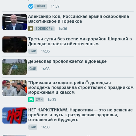
14:39
ОФИЦ.
Александр Коц: Российская армия освободила
Васютинское и Торецкое
14:36
ВОЕНКОРЫ
Третьи сутки без света: микрорайон Широкий в
Донецке остаётся обесточенным
14:36
СМИ
Деревопад продолжается в Донецке
14:33
СМИ
“Приехали охладить ребят”: донецкая
молодежь поздравила строителей с праздником
мороженым и квасом
14:33
СМИ
НЕТ НАРКОТИКАМ!. Наркотики — это не решение
проблем, а путь к разрушению здоровья,
отношений и будущего
14:33
СМИ