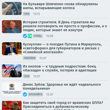
На бульваре Шевченко снова обнаружены
шипы, вспарывающие колеса
15:15
СМИ
История строителя. В День строителя мы
решили поговорить не просто о профессии, а о
людях, которые знают ее изнутри
15:09
ОФИЦ.
Хуснуллин — о поездке Путина в Мариуполь,
«светофорах» для губернаторов и рисках с
«Семейной ипотекой»:
15:07
ПАБЛИКИ
Из окопов — к трудным подросткам: боец
«Каскада» о службе, потерях и адаптации
15:07
СМИ
Денис Зубов: Здоровье не ждёт «идеального
понедельника»
15:07
ИЛОВАЙСК
Как защитить свой город от вражеских БПЛА?
Присоединиться к добровольческому