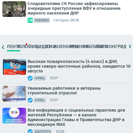
Следователями СК России зафиксированы
очередные преступления ВФУ в отношении
мирного населения ДНР
Сегодня, 08:36
ПАБЛИКИ
ЛЕНТА
ТОП
ОФИЦ.
ВИДЕО
СМИ
ВОЕНКОРЫ
МНЕНИЯ
ПАБЛИКИ
ФОТО
ЛОНГРИДЫ
Высокая пожароопасность (4 класс) в ДНР,
кроме северо-восточных районов, ожидается 10
августа
10:07
ОФИЦ.
Уважаемые работники и ветераны
строительной отрасли!
10:07
ОФИЦ.
Вся информация о социальных гарантиях для
жителей Республики — в канале
Администрации Главы и Правительства ДНР в
мессенджере MAX
10:06
ШАХТЁРСК