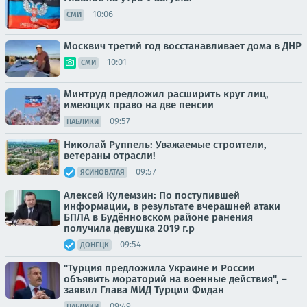
10:06
СМИ
Москвич третий год восстанавливает дома в ДНР
10:01
СМИ
Минтруд предложил расширить круг лиц,
имеющих право на две пенсии
09:57
ПАБЛИКИ
Николай Руппель: Уважаемые строители,
ветераны отрасли!
09:57
ЯСИНОВАТАЯ
Алексей Кулемзин: По поступившей
информации, в результате вчерашней атаки
БПЛА в Будённовском районе ранения
получила девушка 2019 г.р
09:54
ДОНЕЦК
"Турция предложила Украине и России
объявить мораторий на военные действия", –
заявил Глава МИД Турции Фидан
09:49
ПАБЛИКИ