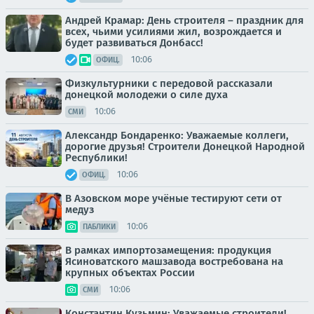
Андрей Крамар: День строителя – праздник для
всех, чьими усилиями жил, возрождается и
будет развиваться Донбасс!
10:06
ОФИЦ.
Физкультурники с передовой рассказали
донецкой молодежи о силе духа
10:06
СМИ
Александр Бондаренко: Уважаемые коллеги,
дорогие друзья! Строители Донецкой Народной
Республики!
10:06
ОФИЦ.
В Азовском море учёные тестируют сети от
медуз
10:06
ПАБЛИКИ
В рамках импортозамещения: продукция
Ясиноватского машзавода востребована на
крупных объектах России
10:06
СМИ
Константин Кузьмин: Уважаемые строители!