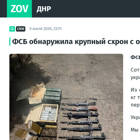
ZOV
ДНР
9 июля 2026, 23:51
СМИ
ФСБ обнаружила крупный схрон с 
ФСБ
Со
укр
Из 
кг 
пер
Укр
Мы 